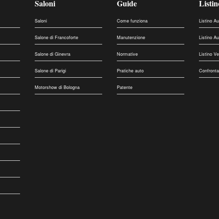
Saloni
Guide
Listin
Saloni
Come funziona
Listino A
Salone di Francoforte
Manutenzione
Listino A
Salone di Ginevra
Normative
Listino V
Salone di Parigi
Pratiche auto
Confronta
Motorshow di Bologna
Patente