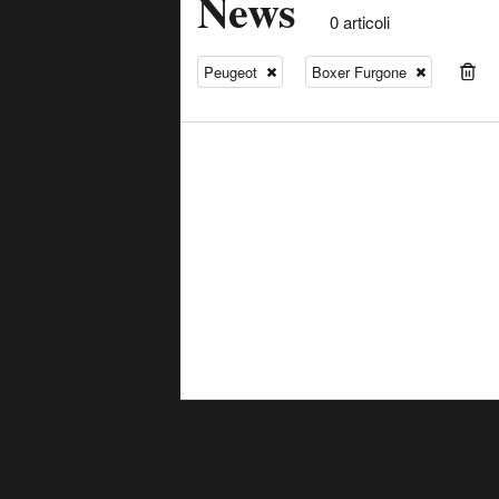
News
0 articoli
Peugeot
Boxer Furgone