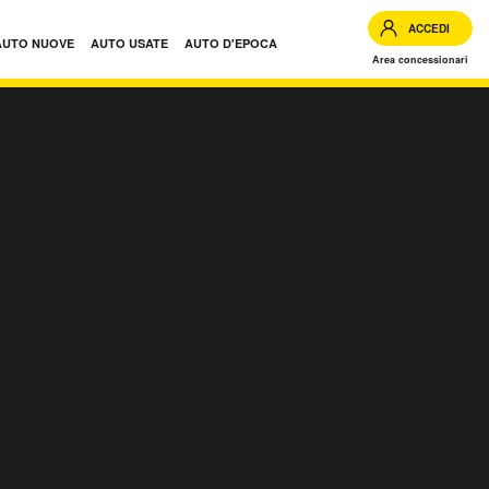
ACCEDI
AUTO NUOVE
AUTO USATE
AUTO D'EPOCA
Area concessionari