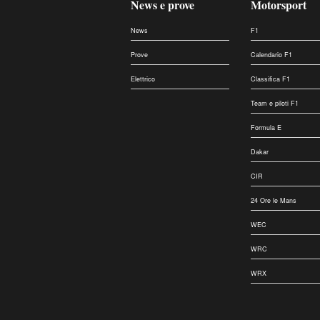
News e prove
Motorsport
News
F1
Prove
Calendario F1
Elettrico
Classifica F1
Team e piloti F1
Formula E
Dakar
CIR
24 Ore le Mans
WEC
WRC
WRX