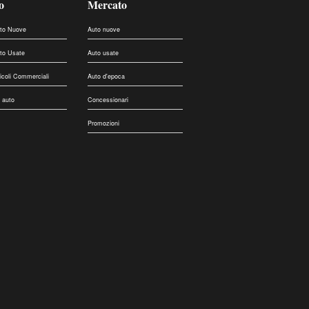
o
Mercato
uto Nuove
Auto nuove
uto Usate
Auto usate
eicoli Commerciali
Auto d'epoca
 auto
Concessionari
Promozioni