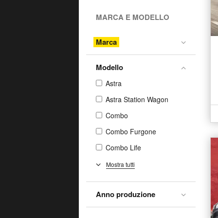
MARCA E MODELLO
Marca
Modello
Astra
Astra Station Wagon
Combo
Combo Furgone
Combo Life
Combo-e Life
Mostra tutti
Corsa
Anno produzione
Frontera
Grandland