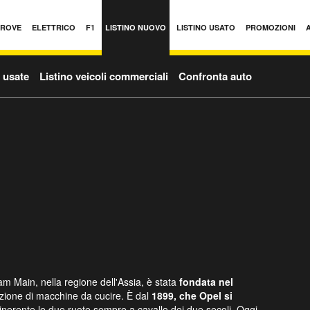
PROVE
ELETTRICO
F1
LISTINO NUOVO
LISTINO USATO
PROMOZIONI
o usate
Listino veicoli commerciali
Confronta auto
 Main, nella regione dell'Assia, è stata
fondata nel
zione di macchine da cucire. È dal
1899, che Opel si
inerente le due ruote sempre a cavallo dei due secoli. Oggi