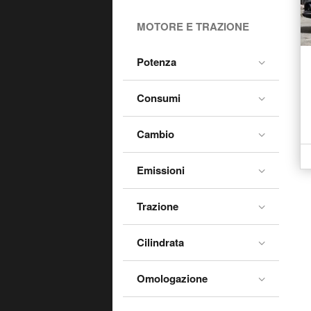
Mokka
MOTORE E TRAZIONE
Movano
Movano Cabinato
Potenza
Movano Furgone
Consumi
Movano Telaio
Vivaro
Cambio
Vivaro Furgone
Emissioni
Vivaro-e Life
Zafira
Trazione
Zafira-e Life
Cilindrata
Omologazione