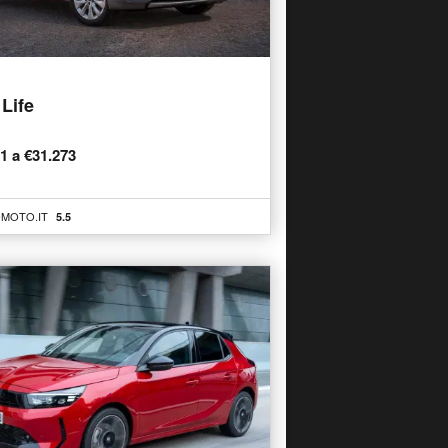
Life
51 a €31.273
MOTO.IT
5.5