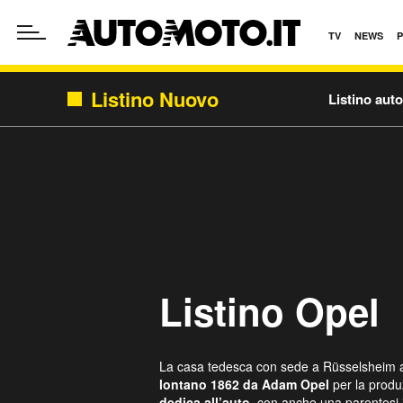
TV
NEWS
Listino Nuovo
Listino aut
Listino Opel
La casa tedesca con sede a Rüsselsheim am
lontano 1862 da Adam Opel
per la produ
dedica all’auto
, con anche una parentesi 