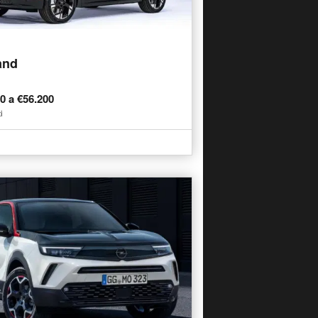
and
50 a €56.200
i