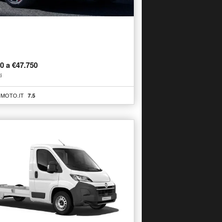
00 a €47.750
i
MOTO.IT
7.5