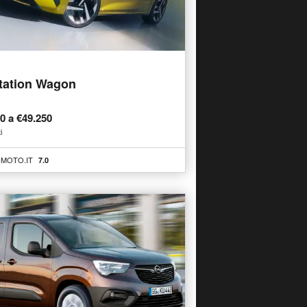
tation Wagon
50 a €49.250
i
MOTO.IT
7.0