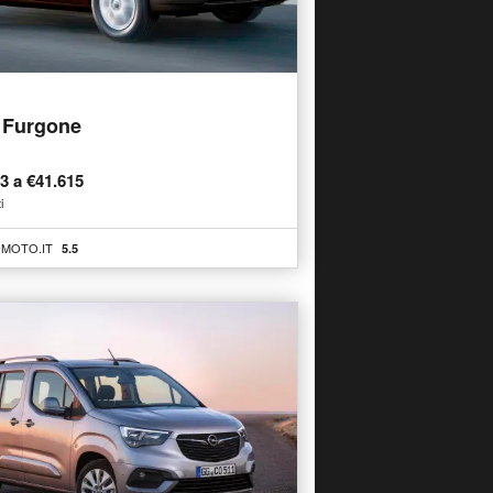
Furgone
63 a €41.615
i
MOTO.IT
5.5