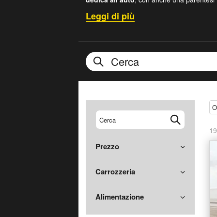
Opel Automobile
GmbH fa parte del grupp
Motors) nel 2017 da parte di PSA Peugeot
Nella storia del marchio è fondamentale il 
alterne, ha gestito il costruttore tedesco,
quello che
era il maggior costruttore di
apprezzato nel vecchio continente. Infatti i
dal 1970 propone i modelli Opel in Gra
Molti modelli di successo si sono susseguit
le vetture Opel più popolari nel dopogue
O
Opel GT
e quindi alcuni modelli il cui nome
19
Prezzo
Carrozzeria
Alimentazione