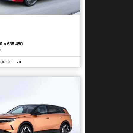
00 a €38.450
i
MOTO.IT
7.0