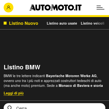
Listino Nuovo
Listino auto usate
Listino veicoli c
Listino BMW
BMW le tre lettere indicanti
Bayerische Motoren Werke AG
,
ovvero uno tra i più noti e apprezzati costruttori tedeschi di auto
(ma anche moto) premium. Sede a
Monaco di Baviera e storia
che parte nel 1916
con una produzione da subito molto avanzata
in termini di ricerca e sviluppo di motori, inizialmente per uso
aereo.
La storia dell’azienda la vede concentrata
inizialmente sui