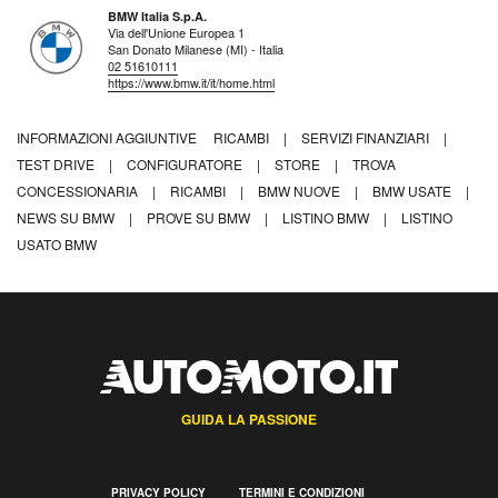
BMW Italia S.p.A.
Via dell'Unione Europea 1
San Donato Milanese (MI) - Italia
02 51610111
https://www.bmw.it/it/home.html
INFORMAZIONI AGGIUNTIVE
RICAMBI
|
SERVIZI FINANZIARI
|
TEST DRIVE
|
CONFIGURATORE
|
STORE
|
TROVA
CONCESSIONARIA
|
RICAMBI
|
BMW NUOVE
|
BMW USATE
|
NEWS SU BMW
|
PROVE SU BMW
|
LISTINO BMW
|
LISTINO
USATO BMW
GUIDA LA PASSIONE
PRIVACY POLICY
TERMINI E CONDIZIONI