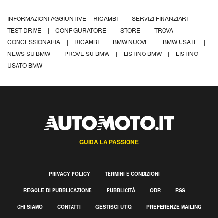
INFORMAZIONI AGGIUNTIVE
RICAMBI
|
SERVIZI FINANZIARI
|
TEST DRIVE
|
CONFIGURATORE
|
STORE
|
TROVA
CONCESSIONARIA
|
RICAMBI
|
BMW NUOVE
|
BMW USATE
|
NEWS SU BMW
|
PROVE SU BMW
|
LISTINO BMW
|
LISTINO
USATO BMW
GUIDA LA PASSIONE
PRIVACY POLICY
TERMINI E CONDIZIONI
REGOLE DI PUBBLICAZIONE
PUBBLICITÀ
ODR
RSS
CHI SIAMO
CONTATTI
GESTISCI UTIQ
PREFERENZE MAILING