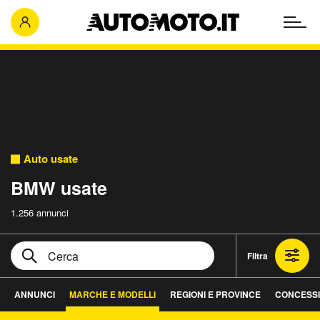
Auto usate
BMW usate
1.256 annunci
Filtra
ANNUNCI
MARCHE E MODELLI
REGIONI E PROVINCE
CONCESS