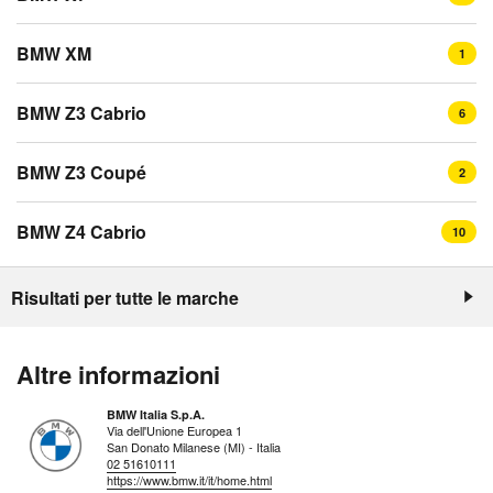
BMW XM
1
BMW Z3 Cabrio
6
BMW Z3 Coupé
2
BMW Z4 Cabrio
10
Risultati per tutte le marche
Altre informazioni
BMW Italia S.p.A.
Via dell'Unione Europea 1
San Donato Milanese (MI) - Italia
02 51610111
https://www.bmw.it/it/home.html