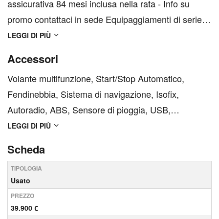
assicurativa 84 mesi inclusa nella rata - Info su
promo contattaci in sede Equipaggiamenti di serie: -
4 posti - Abs - Airbag disinseribile - Airbag frontali -
LEGGI DI PIÙ
Airbag laterali - Alette parasole - Alzacristalli elettrici
Accessori
- Assetto sportivo -...
Volante multifunzione, Start/Stop Automatico,
Fendinebbia, Sistema di navigazione, Isofix,
Autoradio, ABS, Sensore di pioggia, USB,
Climatizzatore, Climatizzatore automatico,
LEGGI DI PIÙ
Regolazione elettrica sedili, Sedili sportivi, MP3,
Scheda
ESP, Airbag laterali, Fari LED, Cerchi in lega,
TIPOLOGIA
Chiusura centralizzata, A...
Usato
PREZZO
39.900 €