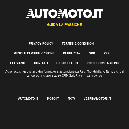
GUIDA LA PASSIONE
PRIVACY POLICY
TERMINI E CONDIZIONI
REGOLE DI PUBBLICAZIONE
PUBBLICITÀ
ODR
RSS
CHI SIAMO
CONTATTI
GESTISCI UTIQ
PREFERENZE MAILING
Automoto.it - quotidiano di informazione automobilistica Reg. Trib. di Milano Num. 277 del
24.05.2011 © 2012-2026 CRM S.r.l. P.Iva 11921100159
AUTOMOTO.IT
MOTO.IT
MOW
VETRINAMOTORI.IT
Informativa sulla raccolta
Le tue preferenze relative alla privacy