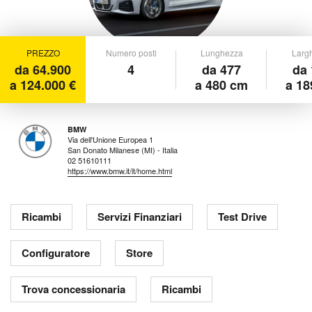
PREZZO
Numero posti
Lunghezza
Larg
da 64.900
4
da 477
da 
a 124.000 €
a 480 cm
a 18
BMW
Via dell'Unione Europea 1
San Donato Milanese (MI) - Italia
02 51610111
https://www.bmw.it/it/home.html
Ricambi
Servizi Finanziari
Test Drive
Configuratore
Store
Trova concessionaria
Ricambi