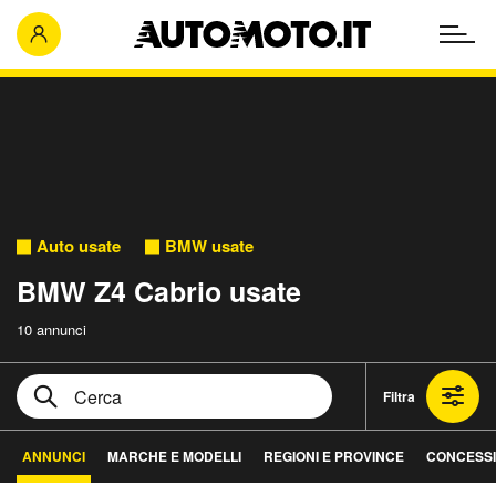
Auto usate
BMW usate
BMW Z4 Cabrio usate
10 annunci
Filtra
ANNUNCI
MARCHE E MODELLI
REGIONI E PROVINCE
CONCESS