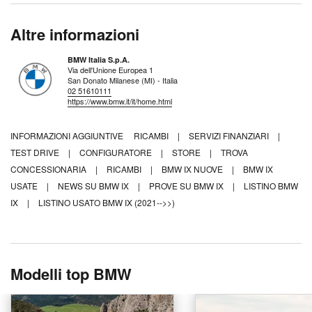
Altre informazioni
BMW Italia S.p.A.
Via dell'Unione Europea 1
San Donato Milanese (MI) - Italia
02 51610111
https://www.bmw.it/it/home.html
INFORMAZIONI AGGIUNTIVE
RICAMBI
|
SERVIZI FINANZIARI
|
TEST DRIVE
|
CONFIGURATORE
|
STORE
|
TROVA
CONCESSIONARIA
|
RICAMBI
|
BMW IX NUOVE
|
BMW IX
USATE
|
NEWS SU BMW IX
|
PROVE SU BMW IX
|
LISTINO BMW
IX
|
LISTINO USATO BMW IX (2021-->>)
Modelli top BMW