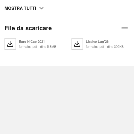
MOSTRA TUTTI
File da scaricare
Euro N'Cap 2021
Listino Lug'26
formato: .pdf - dim: 5.8MB
formato: .pdf - dim: 309KB