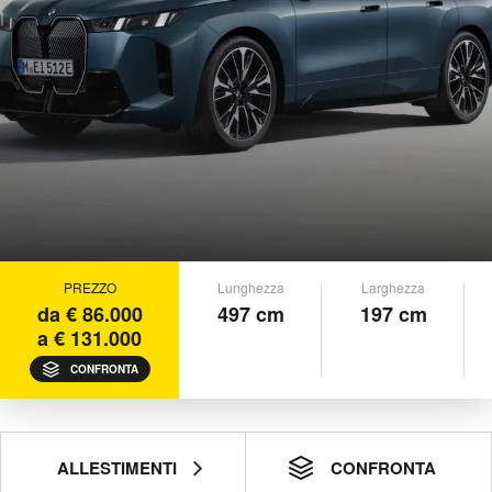
PREZZO
Lunghezza
Larghezza
da € 86.000
497 cm
197 cm
a € 131.000
CONFRONTA
ALLESTIMENTI
CONFRONTA