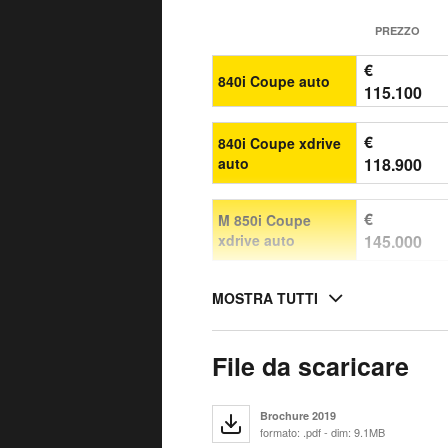
PREZZO
€
840i Coupe auto
115.100
€
840i Coupe xdrive
auto
118.900
€
M 850i Coupe
xdrive auto
145.000
MOSTRA TUTTI
File da scaricare
Brochure 2019
formato: .pdf - dim: 9.1MB