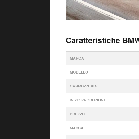
Caratteristiche BM
MARCA
MODELLO
CARROZZERIA
INIZIO PRODUZIONE
PREZZO
MASSA