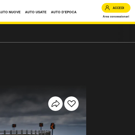
ACCEDI
AUTO NUOVE
AUTO USATE
AUTO D'EPOCA
Area concessionari