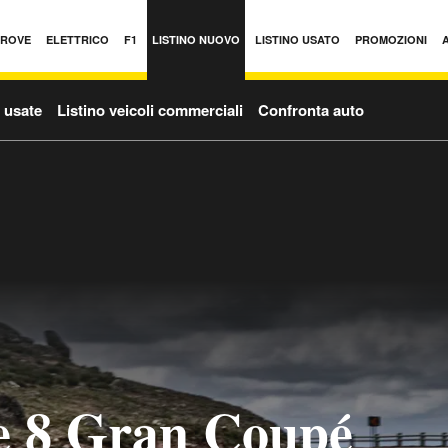
PROVE
ELETTRICO
F1
LISTINO NUOVO
LISTINO USATO
PROMOZIONI
o usate
Listino veicoli commerciali
Confronta auto
 8 Gran Coupé