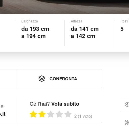
Larghezza
Altezza
Posti
da 193 cm
da 141 cm
5
a 194 cm
a 142 cm
CONFRONTA
Ce l’hai?
Vota subito
ne
.it
2 (1 voto)