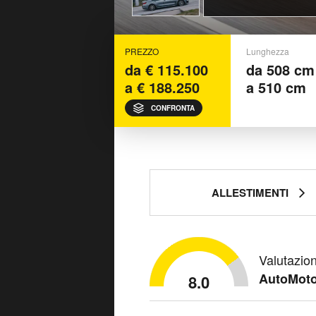
PREZZO
Lunghezza
da € 115.100
da 508 cm
a € 188.250
a 510 cm
CONFRONTA
ALLESTIMENTI
Valutazio
AutoMoto
8.0