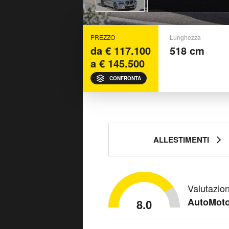
PREZZO
Lunghezza
da € 117.100
518 cm
a € 145.500
CONFRONTA
ALLESTIMENTI
Valutazio
AutoMoto
8.0