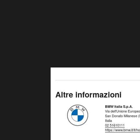
Altre informazioni
BMW Italia S.p.A.
Via dell'Unione Europe
San Donato Milanese (
Italia
02 51610111
https://www.bmw.it/it/h