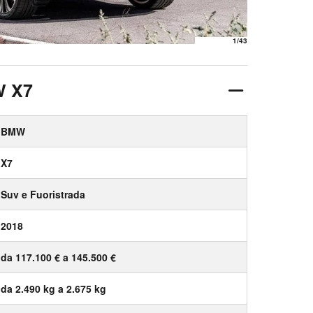
1
/43
W X7
BMW
X7
Suv e Fuoristrada
2018
da 117.100 € a 145.500 €
da 2.490 kg a 2.675 kg