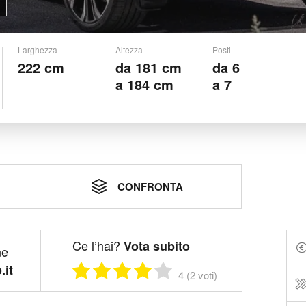
Larghezza
Altezza
Posti
222 cm
da 181 cm
da 6
a 184 cm
a 7
CONFRONTA
Ce l’hai?
Vota subito
ne
.it
4 (2 voti)