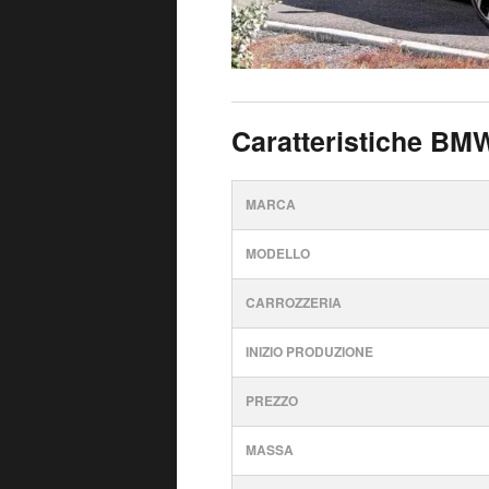
Caratteristiche BM
MARCA
MODELLO
CARROZZERIA
INIZIO PRODUZIONE
PREZZO
MASSA