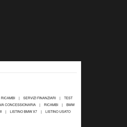
RICAMBI
|
SERVIZI FINANZIARI
|
TEST
VA CONCESSIONARIA
|
RICAMBI
|
BMW
MW
|
LISTINO BMW X7
|
LISTINO USATO