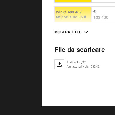
€
xdrive 40d 48V
MSport auto 6p.ti
123.400
MOSTRA TUTTI
File da scaricare
Listino Lug'26
formato: .pdf - dim: 333KB