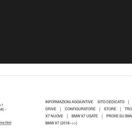
INFORMAZIONI AGGIUNTIVE
SITO DEDICATO
|
a 1
DRIVE
|
CONFIGURATORE
|
STORE
|
TRO
MI) -
X7 NUOVE
|
BMW X7 USATE
|
PROVE SU B
ome.html
BMW X7 (2018-->>)