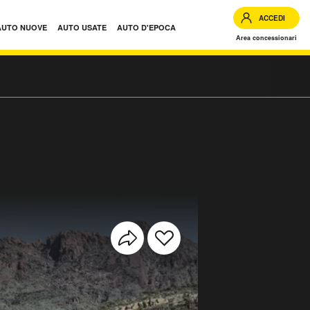
ACCEDI
AUTO NUOVE
AUTO USATE
AUTO D'EPOCA
Area concessionari