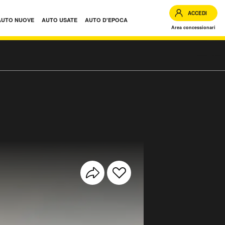
ACCEDI
AUTO NUOVE
AUTO USATE
AUTO D'EPOCA
Area concessionari