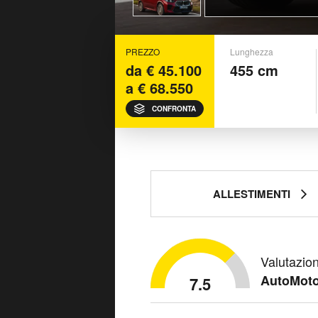
PREZZO
Lunghezza
da € 45.100
455 cm
a € 68.550
CONFRONTA
ALLESTIMENTI
Valutazio
AutoMoto
7.5