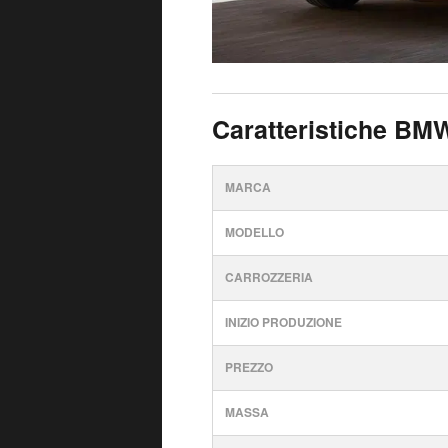
Caratteristiche BM
MARCA
MODELLO
CARROZZERIA
INIZIO PRODUZIONE
PREZZO
MASSA