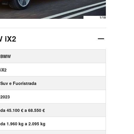
1
/18
W iX2
BMW
iX2
Suv e Fuoristrada
2023
da 45.100 € a 68.550 €
da 1.960 kg a 2.095 kg