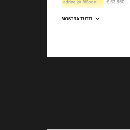
€ 53.850
edrive 20 MSport
MOSTRA TUTTI