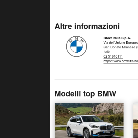
Altre informazioni
BMW Italia S.p.A.
Via dell'Unione Europe
San Donato Milanese (
Italia
02 51610111
https://www.bmw.it/it/h
Modelli top BMW