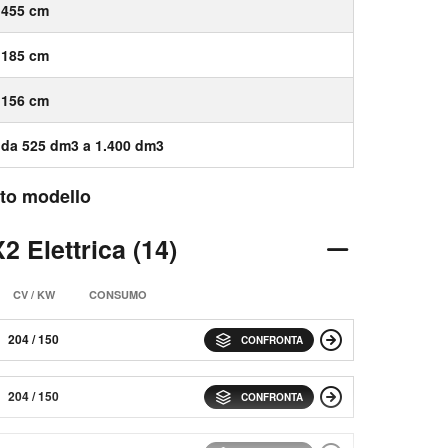
455 cm
185 cm
156 cm
da 525 dm3 a 1.400 dm3
esto modello
 Elettrica (14)
CV / KW
CONSUMO
204 / 150
CONFRONTA
204 / 150
CONFRONTA