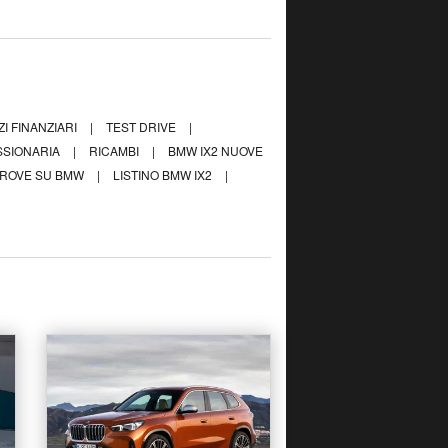
ZI FINANZIARI
|
TEST DRIVE
|
SSIONARIA
|
RICAMBI
|
BMW IX2 NUOVE
ROVE SU BMW
|
LISTINO BMW IX2
|