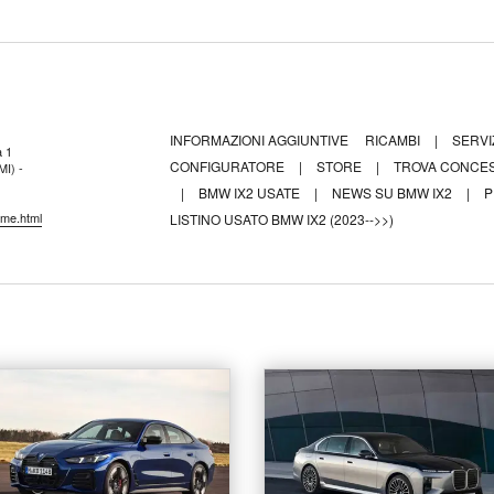
INFORMAZIONI AGGIUNTIVE
RICAMBI
|
SERVI
a 1
CONFIGURATORE
|
STORE
|
TROVA CONCE
MI) -
|
BMW IX2 USATE
|
NEWS SU BMW IX2
|
P
ome.html
LISTINO USATO BMW IX2 (2023-->>)