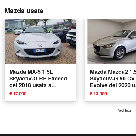
Mazda usate
Mazda MX-5 1.5L
Mazda Mazda2 1.
Skyactiv-G RF Exceed
Skyactiv-G 90 CV
del 2018 usata a
Evolve del 2020 u
Savona
Catania
€ 17,900
€ 13,900
Vedi tutte