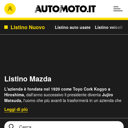
Listino Nuovo
Listino auto usate
Listino veicoli c
Listino Mazda
L'azienda è fondata nel 1920 come Toyo Cork Kogyo a
Hiroshima,
dall'anno successivo li presidente diventa
Jujiro
Matsuda,
l'uomo che più avanti la trasformerà in un azienda che
produce autoveicoli
.
L'azienda inizialmente si occupa della
lavorazione del sughero, passando poi alla
produzione dal 1931
di motocarri a tre ruote
, veicoli commercializzati e marchiati
Mitsubishi
.