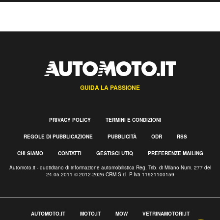
GUIDA LA PASSIONE
PRIVACY POLICY
TERMINI E CONDIZIONI
REGOLE DI PUBBLICAZIONE
PUBBLICITÀ
ODR
RSS
CHI SIAMO
CONTATTI
GESTISCI UTIQ
PREFERENZE MAILING
Automoto.it - quotidiano di informazione automobilistica Reg. Trib. di Milano Num. 277 del
24.05.2011 © 2012-2026 CRM S.r.l. P.Iva 11921100159
AUTOMOTO.IT
MOTO.IT
MOW
VETRINAMOTORI.IT