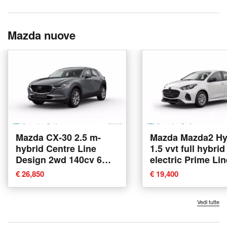
Mazda nuove
Mazda CX-30 2.5 m-
Mazda Mazda2 Hy
hybrid Centre Line
1.5 vvt full hybrid
Design 2wd 140cv 6mt
electric Prime Lin
nuova a Albano Laziale
cvt nuova a Alba
€ 26,850
€ 19,400
Laziale
Vedi tutte