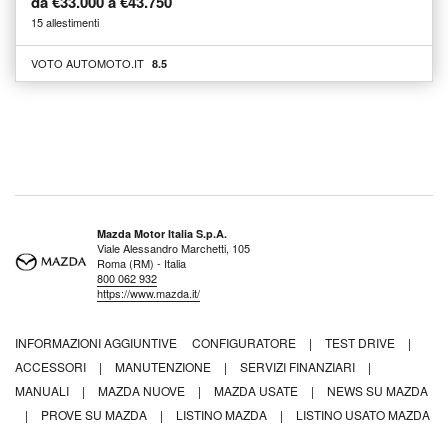
da €33.000 a €43.750
15 allestimenti
VOTO AUTOMOTO.IT
8.5
Mazda Motor Italia S.p.A.
Viale Alessandro Marchetti, 105
Roma (RM) - Italia
800 062 932
https://www.mazda.it/
INFORMAZIONI AGGIUNTIVE
CONFIGURATORE
|
TEST DRIVE
|
ACCESSORI
|
MANUTENZIONE
|
SERVIZI FINANZIARI
|
MANUALI
|
MAZDA NUOVE
|
MAZDA USATE
|
NEWS SU MAZDA
|
PROVE SU MAZDA
|
LISTINO MAZDA
|
LISTINO USATO MAZDA