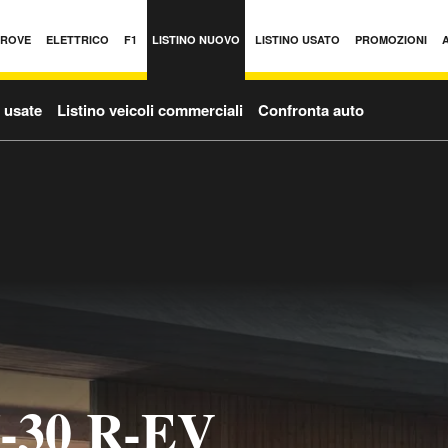
PROVE
ELETTRICO
F1
LISTINO NUOVO
LISTINO USATO
PROMOZIONI
o usate
Listino veicoli commerciali
Confronta auto
-30 R-EV