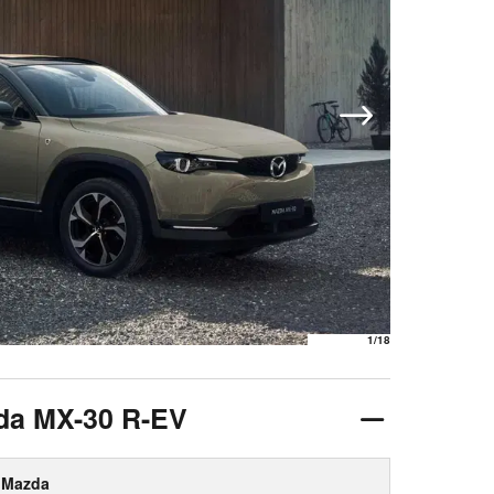
1
/18
zda MX-30 R-EV
Mazda