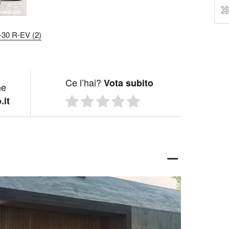
30 R-EV (2)
Ce l’hai?
Vota subito
ne
.it