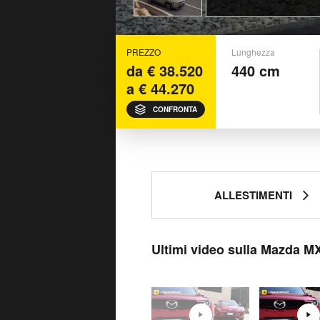
PREZZO
Lunghezza
da € 38.520
440 cm
a € 44.270
CONFRONTA
ALLESTIMENTI
Ultimi video sulla Mazda M