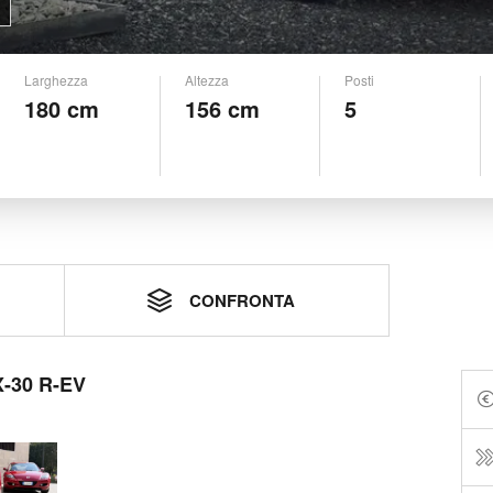
Larghezza
Altezza
Posti
180 cm
156 cm
5
CONFRONTA
X-30 R-EV