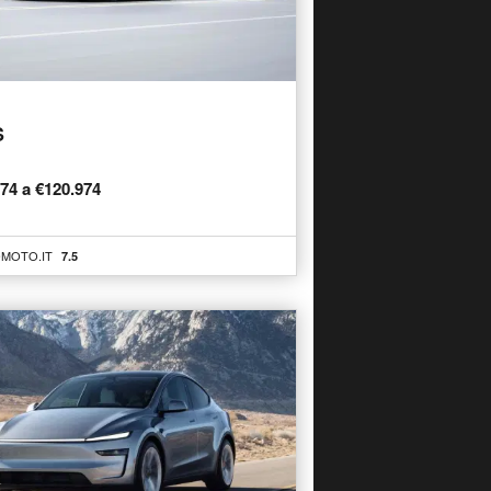
S
974 a €120.974
MOTO.IT
7.5