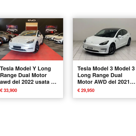
Tesla Model Y Long
Tesla Model 3 Model 3
Range Dual Motor
Long Range Dual
awd del 2022 usata a
Motor AWD del 2021
Cornate d'Adda
usata a Novara
€ 33,900
€ 29,950