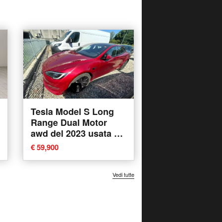
Tesla Model S Long
Range Dual Motor
awd del 2023 usata a
Fisciano
€ 59,900
Vedi tutte