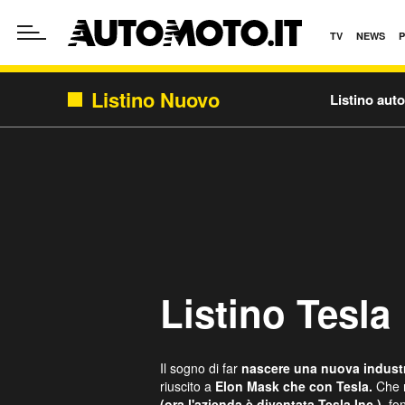
TV
NEWS
Listino Nuovo
Listino aut
Listino Tesla
Il sogno di far
nascere una nuova industr
riuscito a
Elon Mask che con Tesla.
Che 
(ora l'azienda è diventata Tesla Inc.)
, fo