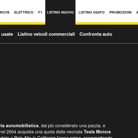
PROVE
ELETTRICO
F1
LISTINO NUOVO
LISTINO USATO
PROMOZIONI
o usate
Listino veicoli commerciali
Confronta auto
ia automobilistica
, dai più considerato una pazzia, e
nel 2004 acquista una quota della neonata
Tesla Motors
ndata a Palo Alto in California l'anno prima, scommettendo