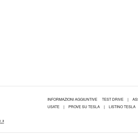
INFORMAZIONI AGGIUNTIVE
TEST DRIVE
|
AS
USATE
|
PROVE SU TESLA
|
LISTINO TESLA
_it