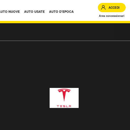
ACCEDI
AUTO NUOVE
AUTO USATE
AUTO D'EPOCA
Area concessionari