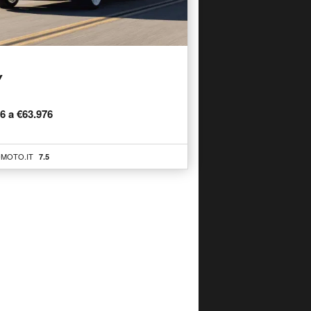
Y
76 a €63.976
MOTO.IT
7.5