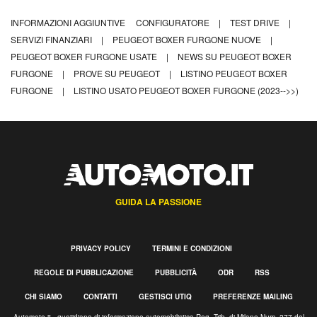
INFORMAZIONI AGGIUNTIVE
CONFIGURATORE
|
TEST DRIVE
|
SERVIZI FINANZIARI
|
PEUGEOT BOXER FURGONE NUOVE
|
PEUGEOT BOXER FURGONE USATE
|
NEWS SU PEUGEOT BOXER
FURGONE
|
PROVE SU PEUGEOT
|
LISTINO PEUGEOT BOXER
FURGONE
|
LISTINO USATO PEUGEOT BOXER FURGONE (2023-->>)
GUIDA LA PASSIONE
PRIVACY POLICY
TERMINI E CONDIZIONI
REGOLE DI PUBBLICAZIONE
PUBBLICITÀ
ODR
RSS
CHI SIAMO
CONTATTI
GESTISCI UTIQ
PREFERENZE MAILING