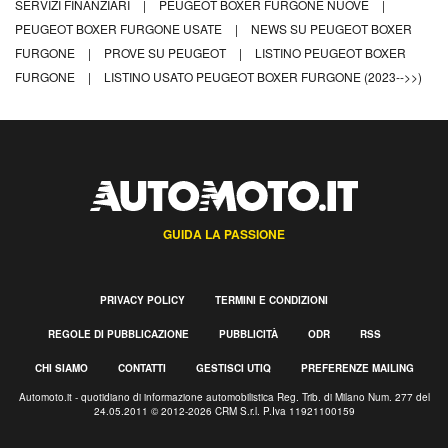
SERVIZI FINANZIARI
|
PEUGEOT BOXER FURGONE NUOVE
|
PEUGEOT BOXER FURGONE USATE
|
NEWS SU PEUGEOT BOXER
FURGONE
|
PROVE SU PEUGEOT
|
LISTINO PEUGEOT BOXER
FURGONE
|
LISTINO USATO PEUGEOT BOXER FURGONE (2023-->>)
GUIDA LA PASSIONE
PRIVACY POLICY
TERMINI E CONDIZIONI
REGOLE DI PUBBLICAZIONE
PUBBLICITÀ
ODR
RSS
CHI SIAMO
CONTATTI
GESTISCI UTIQ
PREFERENZE MAILING
Automoto.it - quotidiano di informazione automobilistica Reg. Trib. di Milano Num. 277 del
24.05.2011 © 2012-2026 CRM S.r.l. P.Iva 11921100159