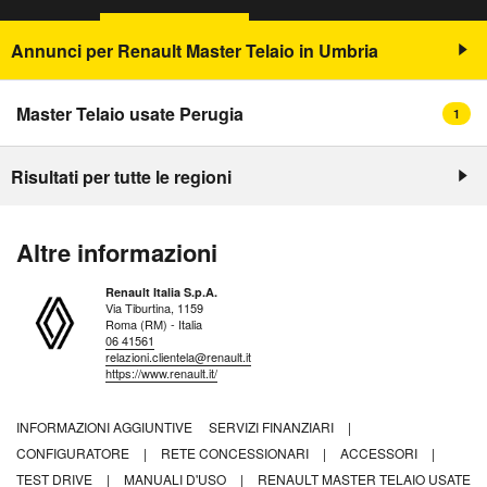
Annunci per Renault Master Telaio in Umbria
Master Telaio usate Perugia
1
Risultati per tutte le regioni
Altre informazioni
Renault Italia S.p.A.
Via Tiburtina, 1159
Roma (RM) - Italia
06 41561
relazioni.clientela@renault.it
https://www.renault.it/
INFORMAZIONI AGGIUNTIVE
SERVIZI FINANZIARI
|
CONFIGURATORE
|
RETE CONCESSIONARI
|
ACCESSORI
|
TEST DRIVE
|
MANUALI D'USO
|
RENAULT MASTER TELAIO USATE