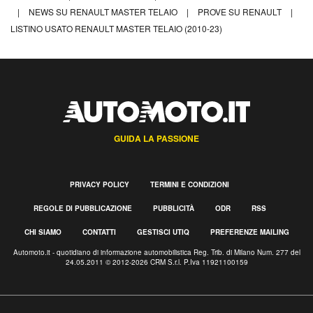
|
NEWS SU RENAULT MASTER TELAIO
|
PROVE SU RENAULT
|
LISTINO USATO RENAULT MASTER TELAIO (2010-23)
GUIDA LA PASSIONE
PRIVACY POLICY
TERMINI E CONDIZIONI
REGOLE DI PUBBLICAZIONE
PUBBLICITÀ
ODR
RSS
CHI SIAMO
CONTATTI
GESTISCI UTIQ
PREFERENZE MAILING
Automoto.it - quotidiano di informazione automobilistica Reg. Trib. di Milano Num. 277 del
24.05.2011 © 2012-2026 CRM S.r.l. P.Iva 11921100159