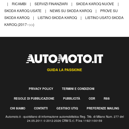
|
RICAMBI
|
SERVIZI FINANZIARI
|
SKODA KAROQ NUOVE
|
SKODA KAROQ USATE
|
NEWS SU SKODA KAROQ
|
PROVE SU
SKODA KAROQ
|
LISTINO SKODA KAROQ
|
LISTINO USATO SKODA
KAROQ (2017-->>)
GUIDA LA PASSIONE
PRIVACY POLICY
TERMINI E CONDIZIONI
REGOLE DI PUBBLICAZIONE
PUBBLICITÀ
ODR
RSS
CHI SIAMO
CONTATTI
GESTISCI UTIQ
PREFERENZE MAILING
Automoto.it - quotidiano di informazione automobilistica Reg. Trib. di Milano Num. 277 del
24.05.2011 © 2012-2026 CRM S.r.l. P.Iva 11921100159