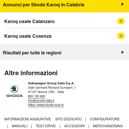
Annunci per Skoda Karoq in Calabria
Karoq usate Catanzaro
1
Karoq usate Cosenza
1
Risultati per tutte le regioni
Altre informazioni
Volkswagen Group Italia S.p.A.
Viale Gerhard Richard Gumpert, 1
37137 Verona (VR) - Italia
800 100 600
info@skoda-italia.it
https://www.skoda-auto.it/
INFORMAZIONI AGGIUNTIVE
SITO DEDICATO
|
CONFIGURATORE
|
MANUALI
|
TEST DRIVE
|
ACCESSORI
|
MERCHANDISING