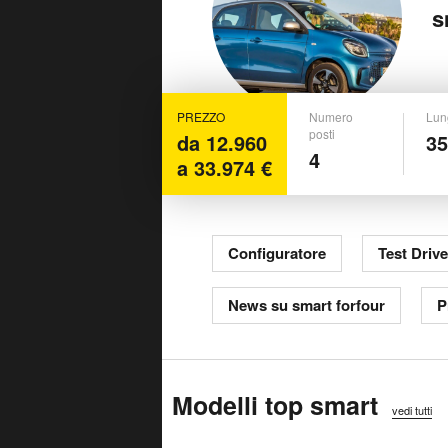
s
PREZZO
Numero
Lun
posti
da 12.960
3
4
a 33.974 €
Configuratore
Test Drive
News su smart forfour
P
Modelli top smart
vedi tutti