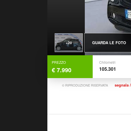
GUARDA LE FOTO
+20
PREZZO
Chilometri
€ 7.990
105.301
segnala /
© RIPRODUZIONE RISERVATA