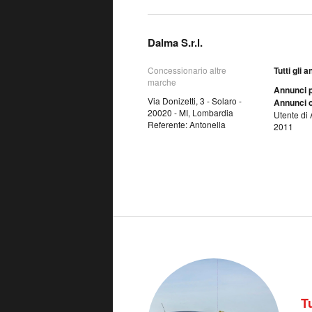
Dalma S.r.l.
Concessionario altre
Tutti gli 
marche
Annunci p
Via Donizetti, 3 - Solaro -
Annunci o
20020 - MI, Lombardia
Utente di 
Referente: Antonella
2011
T