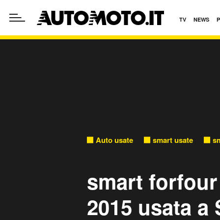
TV
NEWS
Auto usate
smart usate
sm
smart forfour
2015 usata a 