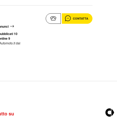
CONTATTA
annunci
ubblicati 10
nline 9
Automoto.it dal
utto su