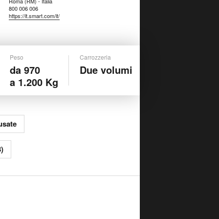
Roma (RM) - Italia
800 006 006
https://it.smart.com/it/
Peso
Carrozzeria
da 970
Due volumi
a 1.200 Kg
usate
3)