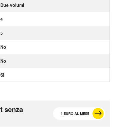
Due volumi
4
5
No
No
Sì
t senza
1 EURO AL MESE