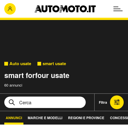
Auto usate
smart usate
smart forfour usate
60 annunci
Filtra
ANNUNCI
MARCHE E MODELLI
REGIONI E PROVINCE
CONCESSI