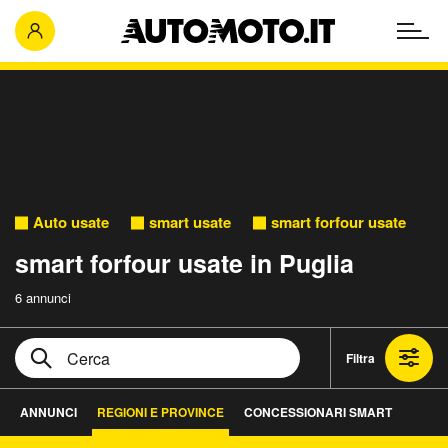
Auto usate
smart usate
smart forfour usate
smart forfour usate in Puglia
6 annunci
Filtra
ANNUNCI
REGIONI E PROVINCE
CONCESSIONARI SMART