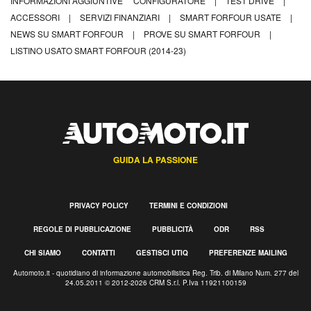
INFORMAZIONI AGGIUNTIVE
CONFIGURATORE
|
TEST DRIVE
|
ACCESSORI
|
SERVIZI FINANZIARI
|
SMART FORFOUR USATE
|
NEWS SU SMART FORFOUR
|
PROVE SU SMART FORFOUR
|
LISTINO USATO SMART FORFOUR (2014-23)
GUIDA LA PASSIONE
PRIVACY POLICY
TERMINI E CONDIZIONI
REGOLE DI PUBBLICAZIONE
PUBBLICITÀ
ODR
RSS
CHI SIAMO
CONTATTI
GESTISCI UTIQ
PREFERENZE MAILING
Automoto.it - quotidiano di informazione automobilistica Reg. Trib. di Milano Num. 277 del
24.05.2011 © 2012-2026 CRM S.r.l. P.Iva 11921100159