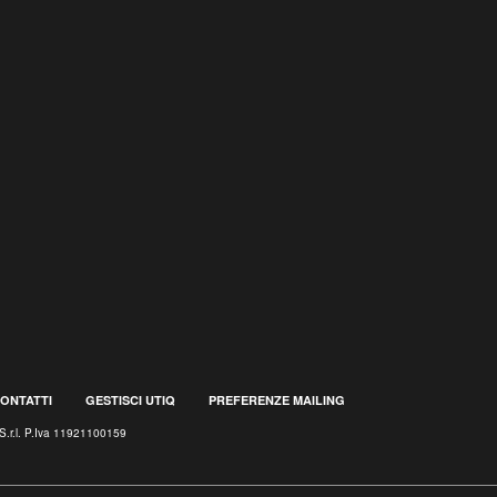
ONTATTI
GESTISCI UTIQ
PREFERENZE MAILING
S.r.l. P.Iva 11921100159