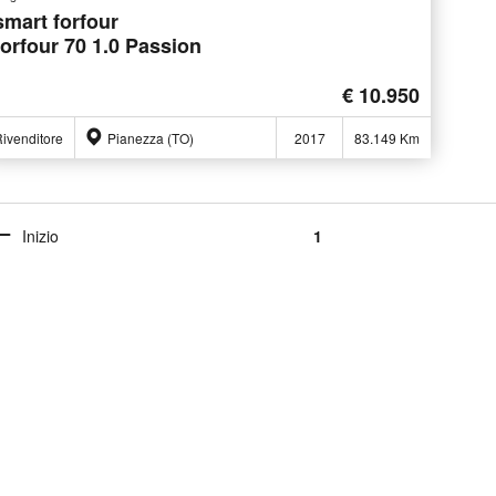
smart forfour
forfour 70 1.0 Passion
€ 10.950
ivenditore
Pianezza (TO)
2017
83.149 Km
Inizio
1