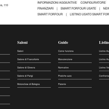
INFORMAZIONI AGGIUNTIVE
CONFIGURATORE
na, 110
FINANZIARI
|
SMART FORFOUR USATE
|
NEW
SMART FORFOUR
|
LISTINO USATO SMART FOR
Saloni
Guide
Listin
Saloni
Come funziona
Listino A
Salone di Francoforte
Manutenzione
Listino A
Salone di Ginevra
Normative
Listino V
Salone di Parigi
Pratiche auto
Confronta
Motorshow di Bologna
Patente