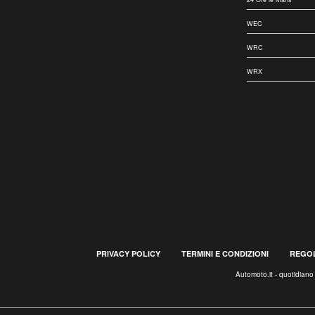
WEC
WRC
WRX
PRIVACY POLICY
TERMINI E CONDIZIONI
REGOL
Automoto.it - quotidian