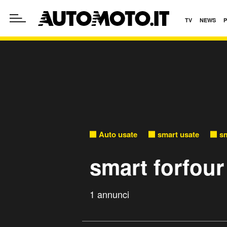
TV
NEWS
Auto usate
smart usate
sm
smart forfour
1 annunci