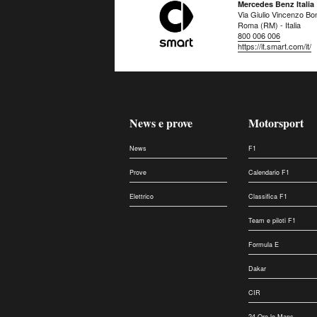
Mercedes Benz Italia
Via Giulio Vincenzo Bo
Roma (RM) - Italia
800 006 006
https://it.smart.com/it/
News e prove
Motorsport
News
F1
Prove
Calendario F1
Elettrico
Classifica F1
Team e piloti F1
Formula E
Dakar
CIR
24 Ore le Mans