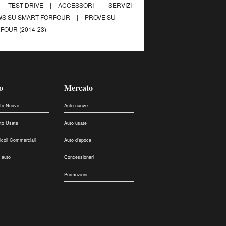
|
TEST DRIVE
|
ACCESSORI
|
SERVIZI
S SU SMART FORFOUR
|
PROVE SU
FOUR (2014-23)
o
Mercato
uto Nuove
Auto nuove
uto Usate
Auto usate
eicoli Commerciali
Auto d'epoca
 auto
Concessionari
Promozioni