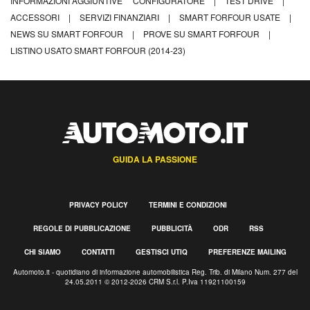
INFORMAZIONI AGGIUNTIVE
CONFIGURATORE
|
TEST DRIVE
|
ACCESSORI
|
SERVIZI FINANZIARI
|
SMART FORFOUR USATE
|
NEWS SU SMART FORFOUR
|
PROVE SU SMART FORFOUR
|
LISTINO USATO SMART FORFOUR (2014-23)
GUIDA LA PASSIONE
PRIVACY POLICY
TERMINI E CONDIZIONI
REGOLE DI PUBBLICAZIONE
PUBBLICITÀ
ODR
RSS
CHI SIAMO
CONTATTI
GESTISCI UTIQ
PREFERENZE MAILING
Automoto.it - quotidiano di informazione automobilistica Reg. Trib. di Milano Num. 277 del
24.05.2011 © 2012-2026 CRM S.r.l. P.Iva 11921100159