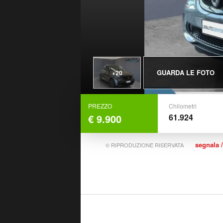
GUARDA LE FOTO
+20
PREZZO
Chilometri
€ 9.900
61.924
segnala /
© RIPRODUZIONE RISERVATA