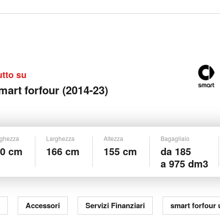
utto su
mart forfour (2014-23)
ghezza
Larghezza
Altezza
Bagagliaio
50 cm
166 cm
155 cm
da 185
a 975 dm3
Accessori
Servizi Finanziari
smart forfour 