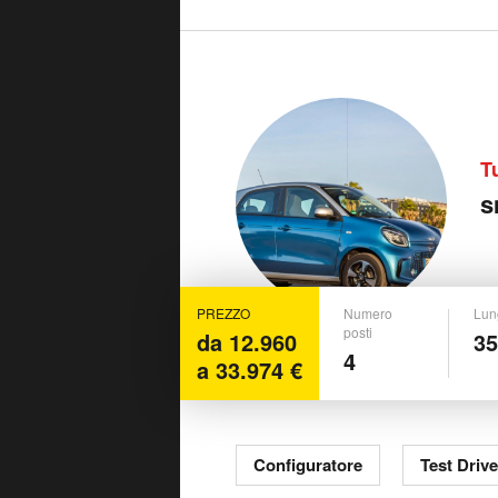
T
s
PREZZO
Numero
Lun
posti
da 12.960
3
4
a 33.974 €
Configuratore
Test Drive