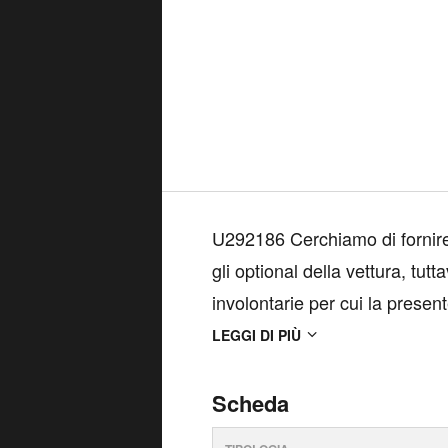
U292186 Cerchiamo di fornire ai nostri clienti informazioni accurate circa
gli optional della vettura, tut
involontarie per cui la present
informativo e quindi non vincol
LEGGI DI PIÙ
Scheda