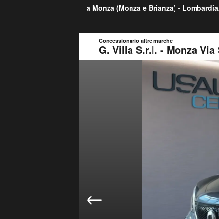
a Monza (
Monza e Brianza
) -
Lombardia
Concessionario altre marche
G. Villa S.r.l. - Monza Via 