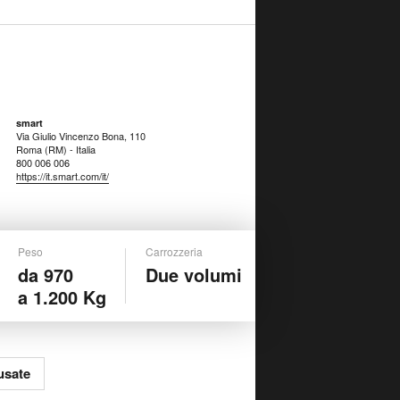
smart
Via Giulio Vincenzo Bona, 110
Roma (RM) - Italia
800 006 006
https://it.smart.com/it/
Peso
Carrozzeria
da 970
Due volumi
a 1.200 Kg
usate