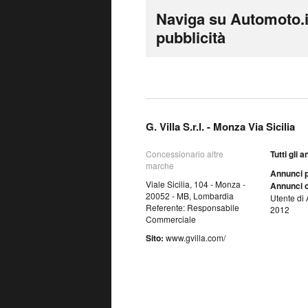
Naviga su Automoto.i
pubblicità
G. Villa S.r.l. - Monza Via Sicilia
Concessionario altre
Tutti gli 
marche
Annunci p
Viale Sicilia, 104 - Monza -
Annunci o
20052 - MB, Lombardia
Utente di 
Referente: Responsabile
2012
Commerciale
Sito:
www.gvilla.com/