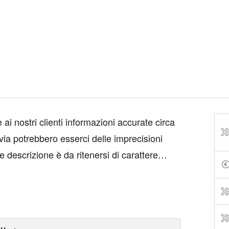
tavia potrebbero esserci delle imprecisioni
e descrizione è da ritenersi di carattere
ante ai fini contrattuali. Invitiamo sempre...