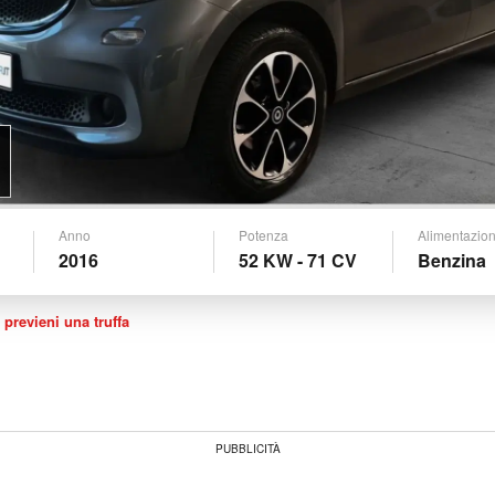
Anno
Potenza
Alimentazio
2016
52 KW - 71 CV
Benzina
 previeni una truffa
PUBBLICITÀ