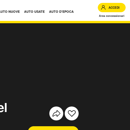
ACCEDI
AUTO NUOVE
AUTO USATE
AUTO D'EPOCA
Area concessionari
el