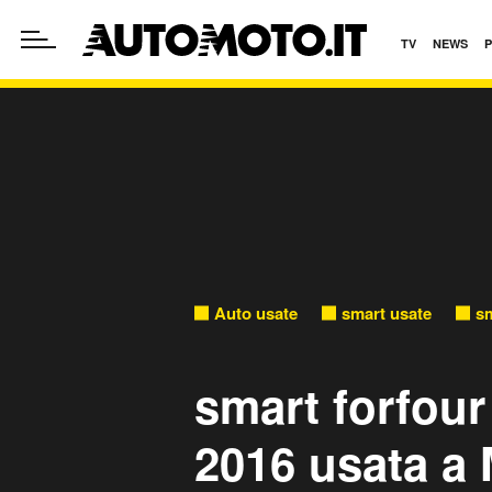
TV
NEWS
Auto usate
smart usate
sm
smart forfour
2016 usata a