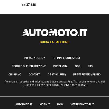
da 37.136
GUIDA LA PASSIONE
PRIVACY POLICY
TERMINI E CONDIZIONI
REGOLE DI PUBBLICAZIONE
PUBBLICITÀ
ODR
RSS
CHI SIAMO
CONTATTI
GESTISCI UTIQ
PREFERENZE MAILING
Automoto.it - quotidiano di informazione automobilistica Reg. Trib. di Milano Num. 277 del
24.05.2011 © 2012-2026 CRM S.r.l. P.Iva 11921100159
AUTOMOTO.IT
MOTO.IT
MOW
VETRINAMOTORI.IT