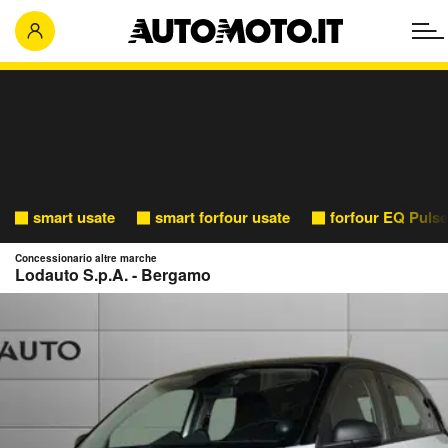
smart usate
smart forfour usate
forfour EQ Pulse
Concessionario altre marche
Lodauto S.p.A. - Bergamo