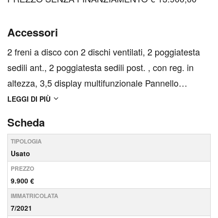
Accessori
2 freni a disco con 2 dischi ventilati, 2 poggiatesta
sedili ant., 2 poggiatesta sedili post. , con reg. in
altezza, 3,5 display multifunzionale Pannello
strumenti 1 e 8,9, 8,0 display multifunzionale touch
LEGGI DI PIÙ
screen, Plancia 1 e 20,3, ABS, Airbag anteriore
Scheda
conducente, airbag anteriore passeggero con i...
TIPOLOGIA
Usato
PREZZO
9.900 €
IMMATRICOLATA
7/2021