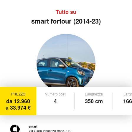
Tutto su
smart forfour (2014-23)
PREZZO
Numero posti
Lunghezza
Larg
da 12.960
4
350 cm
166
a 33.974 €
smart
Via Giulio Vincenzo Bona, 110