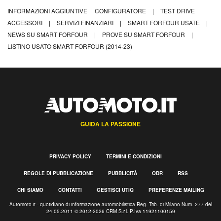
INFORMAZIONI AGGIUNTIVE
CONFIGURATORE
|
TEST DRIVE
|
ACCESSORI
|
SERVIZI FINANZIARI
|
SMART FORFOUR USATE
|
NEWS SU SMART FORFOUR
|
PROVE SU SMART FORFOUR
|
LISTINO USATO SMART FORFOUR (2014-23)
GUIDA LA PASSIONE
PRIVACY POLICY
TERMINI E CONDIZIONI
REGOLE DI PUBBLICAZIONE
PUBBLICITÀ
ODR
RSS
CHI SIAMO
CONTATTI
GESTISCI UTIQ
PREFERENZE MAILING
Automoto.it - quotidiano di informazione automobilistica Reg. Trib. di Milano Num. 277 del
24.05.2011 © 2012-2026 CRM S.r.l. P.Iva 11921100159