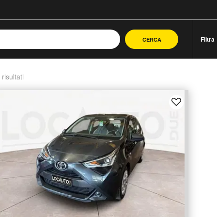
Filtra
CERCA
 risultati