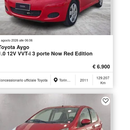
 agosto 2026 alle 06:06
Toyota Aygo
1.0 12V VVT-i 3 porte Now Red Edition
€ 6.900
129.207
oncessionario ufficiale Toyota
Torino (TO)
2011
Km