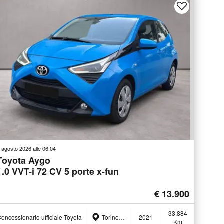
 agosto 2026 alle 06:04
Toyota Aygo
1.0 VVT-i 72 CV 5 porte x-fun
€ 13.900
33.884
oncessionario ufficiale Toyota
Torino (TO)
2021
Km