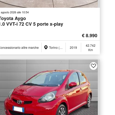
 agosto 2026 alle 10:54
Toyota Aygo
1.0 VVT-i 72 CV 5 porte x-play
€ 8.990
42.742
oncessionario altre marche
Torino (TO)
2019
Km