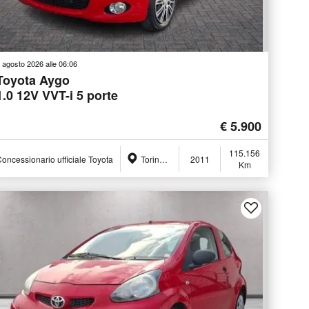
 agosto 2026 alle 06:06
Toyota Aygo
1.0 12V VVT-i 5 porte
€ 5.900
115.156
oncessionario ufficiale Toyota
Torino (TO)
2011
Km