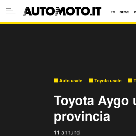
TV
NEWS
Auto usate
Toyota usate
T
Toyota Aygo u
provincia
11 annunci