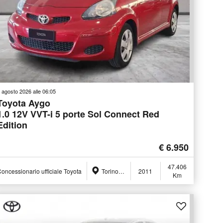
 agosto 2026 alle 06:05
Toyota Aygo
1.0 12V VVT-i 5 porte Sol Connect Red
Edition
€ 6.950
47.406
oncessionario ufficiale Toyota
Torino (TO)
2011
Km