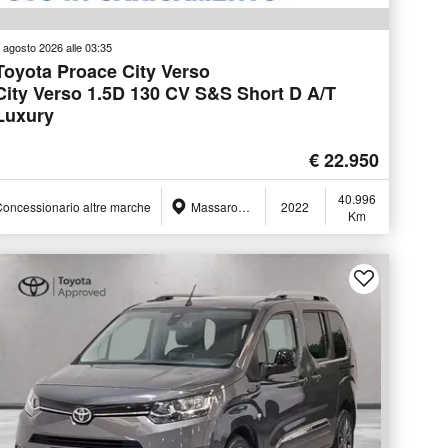
 agosto 2026 alle 03:35
Toyota Proace City Verso
City Verso 1.5D 130 CV S&S Short D A/T
Luxury
€ 22.950
40.996
oncessionario altre marche
Massarosa (LU)
2022
Km