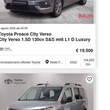
 agosto 2026 alle 00:55
Toyota Proace City Verso
City Verso 1.5D 130cv S&S mt6 L1 D Luxury
€ 19.500
104.200
oncessionario ufficiale Toyota
Sesto Fiorentino (FI)
2022
Km