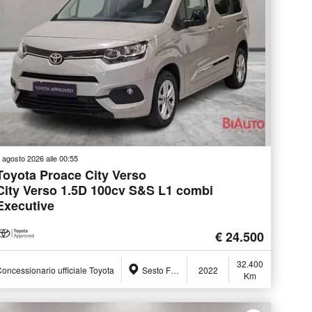
 agosto 2026 alle 00:55
Toyota Proace City Verso
City Verso 1.5D 100cv S&S L1 combi
Executive
€ 24.500
32.400
oncessionario ufficiale Toyota
Sesto Fiorentino (FI)
2022
Km