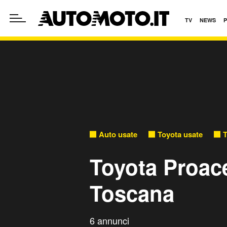
TV
NEWS
Auto usate
Toyota usate
T
Toyota Proace
Toscana
6 annunci