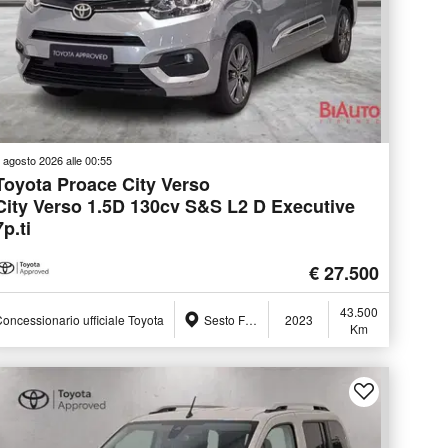
 agosto 2026 alle 00:55
Toyota Proace City Verso
City Verso 1.5D 130cv S&S L2 D Executive
7p.ti
€ 27.500
43.500
oncessionario ufficiale Toyota
Sesto Fiorentino (FI)
2023
Km