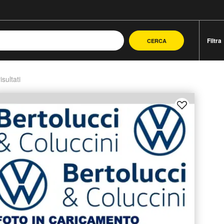
Filtra
CERCA
isultati