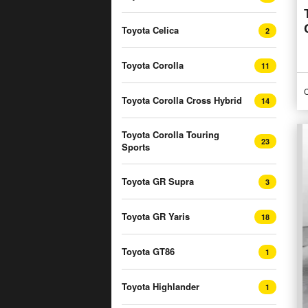
Toyota Celica
2
Toyota Corolla
11
C
Toyota Corolla Cross Hybrid
14
Toyota Corolla Touring
23
Sports
Toyota GR Supra
3
Toyota GR Yaris
18
Toyota GT86
1
Toyota Highlander
1