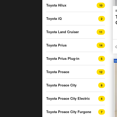
Toyota Hilux
10
8
Toyota iQ
2
Toyota Land Cruiser
11
Toyota Prius
14
C
Toyota Prius Plug-in
5
Toyota Proace
12
Toyota Proace City
8
Toyota Proace City Electric
4
Toyota Proace City Furgone
7