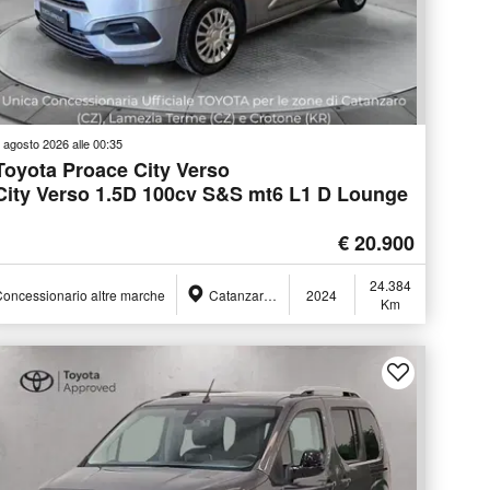
 agosto 2026 alle 00:35
Toyota Proace City Verso
City Verso 1.5D 100cv S&S mt6 L1 D Lounge
€ 20.900
24.384
oncessionario altre marche
Catanzaro (CZ)
2024
Km