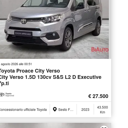
 agosto 2026 alle 00:51
Toyota Proace City Verso
City Verso 1.5D 130cv S&S L2 D Executive
7p.ti
€ 27.500
43.500
oncessionario ufficiale Toyota
Sesto Fiorentino (FI)
2023
Km