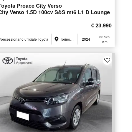
Toyota Proace City Verso
City Verso 1.5D 100cv S&S mt6 L1 D Lounge
€ 23.990
33.989
oncessionario ufficiale Toyota
Torino (TO)
2024
Km