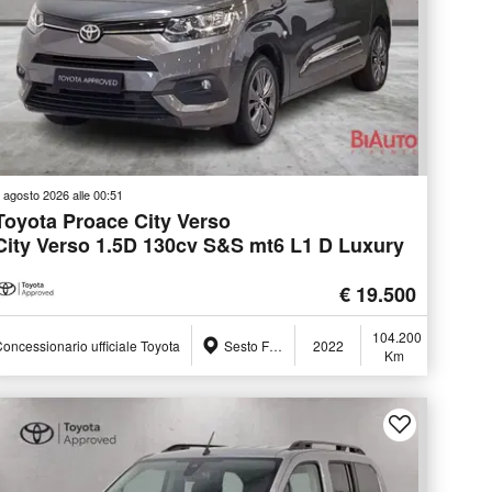
 agosto 2026 alle 00:51
Toyota Proace City Verso
City Verso 1.5D 130cv S&S mt6 L1 D Luxury
€ 19.500
104.200
oncessionario ufficiale Toyota
Sesto Fiorentino (FI)
2022
Km