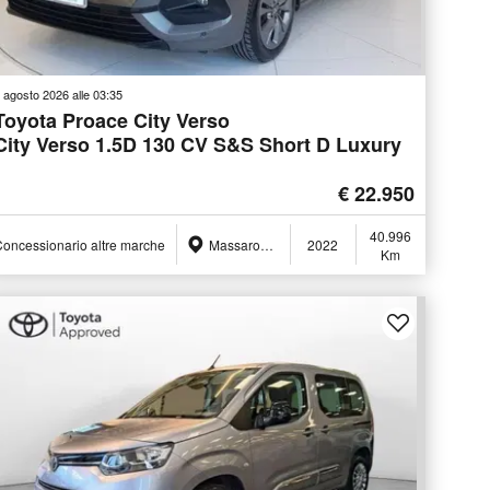
 agosto 2026 alle 03:35
Toyota Proace City Verso
City Verso 1.5D 130 CV S&S Short D Luxury
€ 22.950
40.996
oncessionario altre marche
Massarosa (LU)
2022
Km