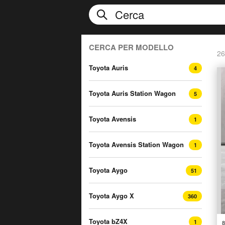
CERCA PER MODELLO
26
Toyota Auris
4
Toyota Auris Station Wagon
5
Toyota Avensis
1
Toyota Avensis Station Wagon
1
Toyota Aygo
51
Toyota Aygo X
360
Toyota bZ4X
1
8