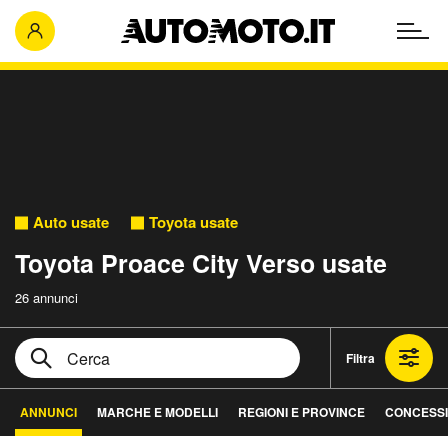
Auto usate
Toyota usate
Toyota Proace City Verso usate
26 annunci
Filtra
ANNUNCI
MARCHE E MODELLI
REGIONI E PROVINCE
CONCESSI