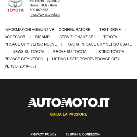
Via Kiiciro Toyoda, 2
Roma (RM) - Italia
800 869 682
https://www.toyota.it/
INFORMAZIONI AGGIUNTIVE
CONFIGURATORE
|
TEST DRIVE
|
ACCESSORI
|
RICAMBI
|
SERVIZI FINANZIARI
|
TOYOTA
PROACE CITY VERSO NUOVE
|
TOYOTA PROACE CITY VERSO USATE
|
NEWS SU TOYOTA
|
PROVE SU TOYOTA
|
LISTINO TOYOTA
PROACE CITY VERSO
|
LISTINO USATO TOYOTA PROACE CITY
VERSO (2019-->>)
GUIDA LA PASSIONE
PRIVACY POLICY
TERMINI E CONDIZIONI