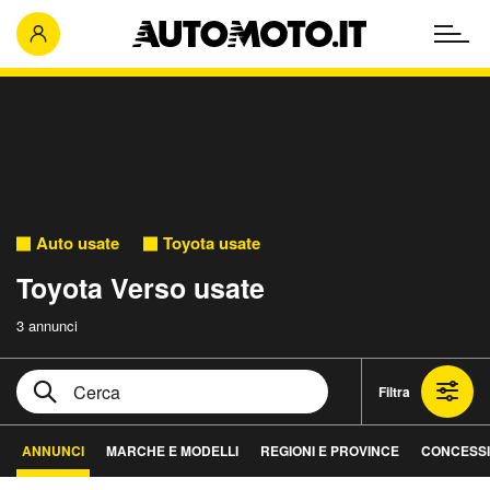
Auto usate
Toyota usate
Toyota Verso usate
3 annunci
Filtra
ANNUNCI
MARCHE E MODELLI
REGIONI E PROVINCE
CONCESSI