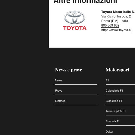
Altre informazioni
Toyota Motor Italia S.
Via Kiiciro Toyoda, 2
Roma (RM) - Italia
800 869 682
https://www.toyota.it/
News e prove
Motorsport
News
F1
Prove
Calendario F1
Elettrico
Classifica F1
Team e piloti F1
Formula E
Dakar