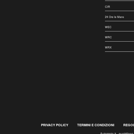
CIR
24 Ore le Mans
WEC
WRC
WRX
PRIVACY POLICY
TERMINI E CONDIZIONI
REGOL
Automoto.it - quotidian