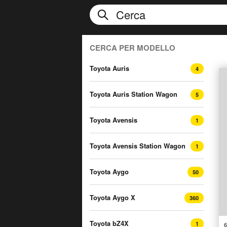
CERCA PER MODELLO
Toyota Auris
4
Toyota Auris Station Wagon
5
Toyota Avensis
1
Toyota Avensis Station Wagon
1
Toyota Aygo
50
Toyota Aygo X
360
Toyota bZ4X
1
6