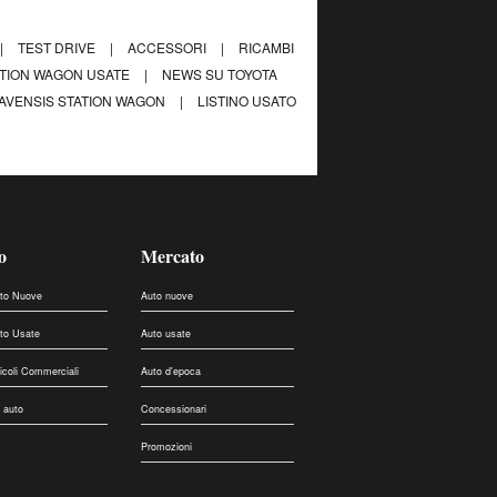
|
TEST DRIVE
|
ACCESSORI
|
RICAMBI
ATION WAGON USATE
|
NEWS SU TOYOTA
 AVENSIS STATION WAGON
|
LISTINO USATO
o
Mercato
uto Nuove
Auto nuove
uto Usate
Auto usate
eicoli Commerciali
Auto d'epoca
 auto
Concessionari
Promozioni