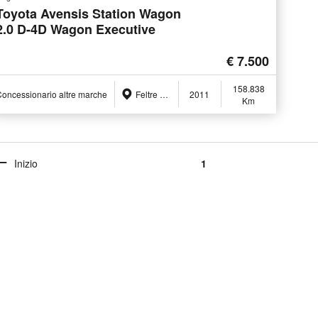
Toyota Avensis Station Wagon
2.0 D-4D Wagon Executive
€ 7.500
158.838
oncessionario altre marche
Feltre (BL)
2011
Km
Inizio
1