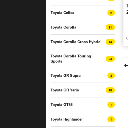
Toyota Celica
2
Toyota Corolla
11
C
Toyota Corolla Cross Hybrid
14
Toyota Corolla Touring
23
Sports
Toyota GR Supra
3
Toyota GR Yaris
18
Toyota GT86
1
Toyota Highlander
1