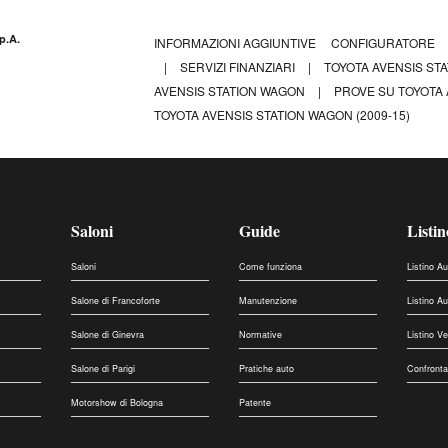
p.A.
INFORMAZIONI AGGIUNTIVE
CONFIGURATORE
|
SERVIZI FINANZIARI
|
TOYOTA AVENSIS ST
AVENSIS STATION WAGON
|
PROVE SU TOYOTA
TOYOTA AVENSIS STATION WAGON (2009-15)
Saloni
Guide
Listin
Saloni
Come funziona
Listino A
Salone di Francoforte
Manutenzione
Listino A
Salone di Ginevra
Normative
Listino V
Salone di Parigi
Pratiche auto
Confronta
Motorshow di Bologna
Patente