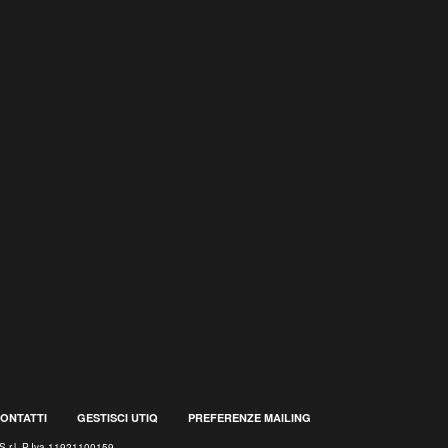
ONTATTI
GESTISCI UTIQ
PREFERENZE MAILING
S.r.l. P.Iva 11921100159