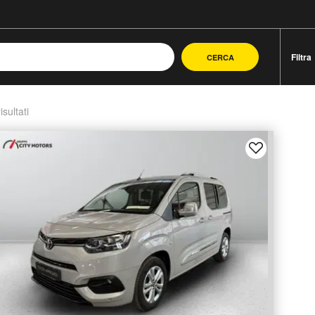
Filtra
CERCA
isultati