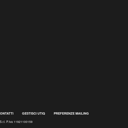
ONTATTI
GESTISCI UTIQ
PREFERENZE MAILING
S.r.l. P.Iva 11921100159