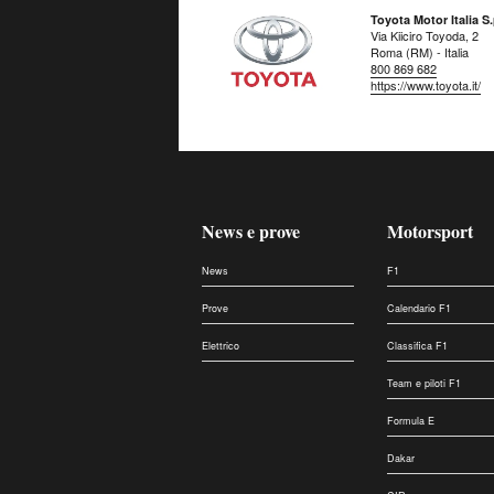
Toyota Motor Italia S.
Via Kiiciro Toyoda, 2
Roma (RM) - Italia
800 869 682
https://www.toyota.it/
News e prove
Motorsport
News
F1
Prove
Calendario F1
Elettrico
Classifica F1
Team e piloti F1
Formula E
Dakar