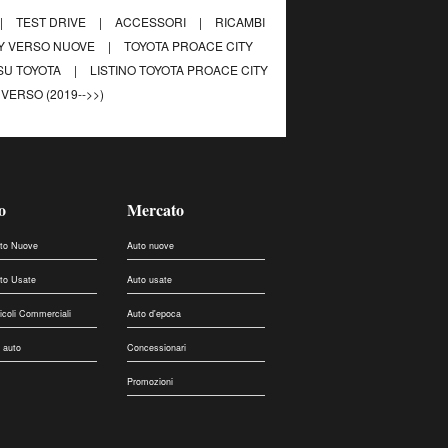
|
TEST DRIVE
|
ACCESSORI
|
RICAMBI
TY VERSO NUOVE
|
TOYOTA PROACE CITY
SU TOYOTA
|
LISTINO TOYOTA PROACE CITY
VERSO (2019-->>)
o
Mercato
uto Nuove
Auto nuove
uto Usate
Auto usate
eicoli Commerciali
Auto d'epoca
 auto
Concessionari
Promozioni