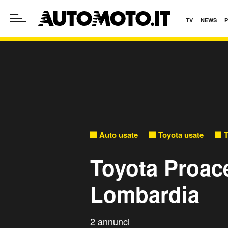
TV
NEWS
Auto usate
Toyota usate
T
Toyota Proace
Lombardia
2 annunci