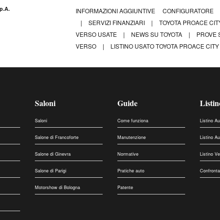
p.A.
INFORMAZIONI AGGIUNTIVE
CONFIGURATORE
|
SERVIZI FINANZIARI
|
TOYOTA PROACE CI
VERSO USATE
|
NEWS SU TOYOTA
|
PROVE 
VERSO
|
LISTINO USATO TOYOTA PROACE CITY 
Saloni
Guide
Listin
Saloni
Come funziona
Listino A
Salone di Francoforte
Manutenzione
Listino A
Salone di Ginevra
Normative
Listino V
Salone di Parigi
Pratiche auto
Confronta
Motorshow di Bologna
Patente