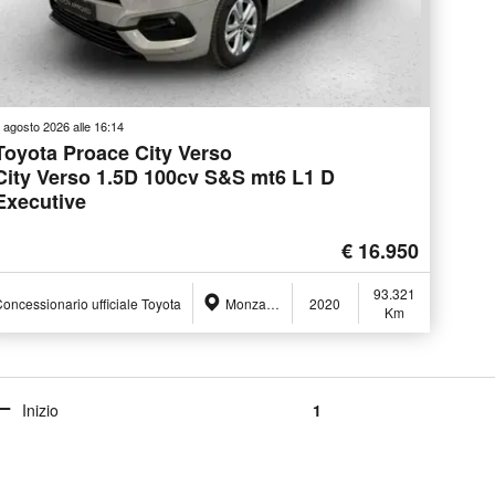
 agosto 2026 alle 16:14
Toyota Proace City Verso
City Verso 1.5D 100cv S&S mt6 L1 D
Executive
€ 16.950
93.321
oncessionario ufficiale Toyota
Monza (MB)
2020
Km
Inizio
1