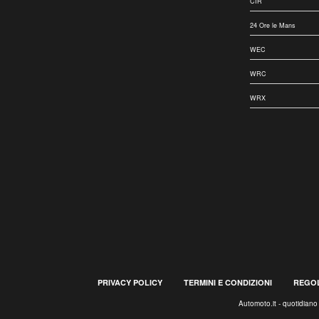
CIR
24 Ore le Mans
WEC
WRC
WRX
PRIVACY POLICY
TERMINI E CONDIZIONI
REGOL
Automoto.it - quotidian