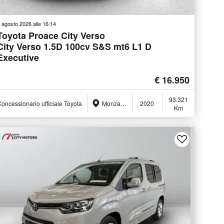
 agosto 2026 alle 16:14
Toyota Proace City Verso
City Verso 1.5D 100cv S&S mt6 L1 D
Executive
€ 16.950
93.321
oncessionario ufficiale Toyota
Monza (MB)
2020
Km