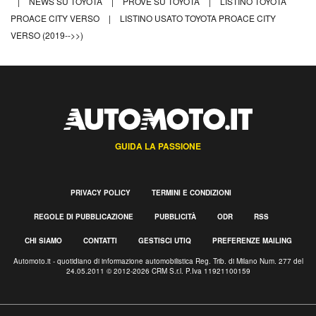
|
NEWS SU TOYOTA
|
PROVE SU TOYOTA
|
LISTINO TOYOTA
PROACE CITY VERSO
|
LISTINO USATO TOYOTA PROACE CITY
VERSO (2019-->>)
GUIDA LA PASSIONE
PRIVACY POLICY
TERMINI E CONDIZIONI
REGOLE DI PUBBLICAZIONE
PUBBLICITÀ
ODR
RSS
CHI SIAMO
CONTATTI
GESTISCI UTIQ
PREFERENZE MAILING
Automoto.it - quotidiano di informazione automobilistica Reg. Trib. di Milano Num. 277 del
24.05.2011 © 2012-2026 CRM S.r.l. P.Iva 11921100159