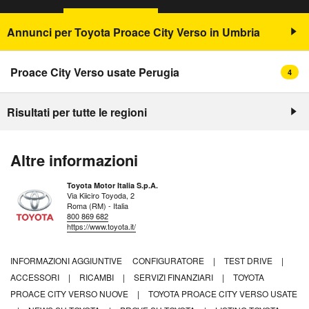
Annunci per Toyota Proace City Verso in Umbria
Proace City Verso usate Perugia
4
Risultati per tutte le regioni
Altre informazioni
Toyota Motor Italia S.p.A.
Via Kiiciro Toyoda, 2
Roma (RM) - Italia
800 869 682
https://www.toyota.it/
INFORMAZIONI AGGIUNTIVE
CONFIGURATORE
|
TEST DRIVE
|
ACCESSORI
|
RICAMBI
|
SERVIZI FINANZIARI
|
TOYOTA
PROACE CITY VERSO NUOVE
|
TOYOTA PROACE CITY VERSO USATE