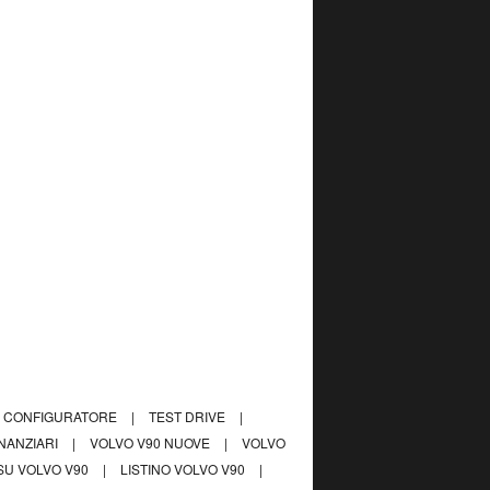
CONFIGURATORE
|
TEST DRIVE
|
INANZIARI
|
VOLVO V90 NUOVE
|
VOLVO
SU VOLVO V90
|
LISTINO VOLVO V90
|