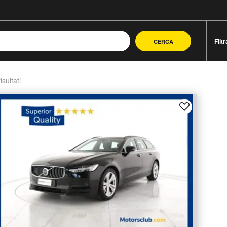
Filtr
CERCA
isultati