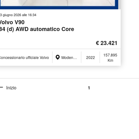
3 giugno 2026 alle 16:34
Volvo V90
B4 (d) AWD automatico Core
€ 23.421
157.895
oncessionario ufficiale Volvo
Modena (MO)
2022
Km
Inizio
1