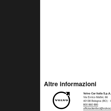
Altre informazioni
Volvo Car Italia S.p.A.
Via Enrico Mattei, 66
40138 Bologna (BO) - It
800 860 880
ufficioclientivci@volv