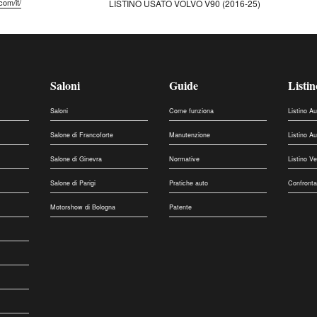
com/it/
LISTINO USATO VOLVO V90 (2016-25)
Saloni
Guide
Listin
Saloni
Come funziona
Listino A
Salone di Francoforte
Manutenzione
Listino A
Salone di Ginevra
Normative
Listino V
Salone di Parigi
Pratiche auto
Confronta
Motorshow di Bologna
Patente