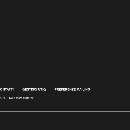
ONTATTI
GESTISCI UTIQ
PREFERENZE MAILING
S.r.l. P.Iva 11921100159