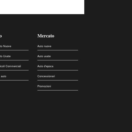
o
Mercato
uto Nuove
Auto nuove
uto Usate
Auto usate
eicoli Commerciali
Auto d'epoca
 auto
Concessionari
Promozioni