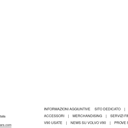
INFORMAZIONI AGGIUNTIVE
SITO DEDICATO
|
ACCESSORI
|
MERCHANDISING
|
SERVIZI F
alia
V90 USATE
|
NEWS SU VOLVO V90
|
PROVE 
ocars.com