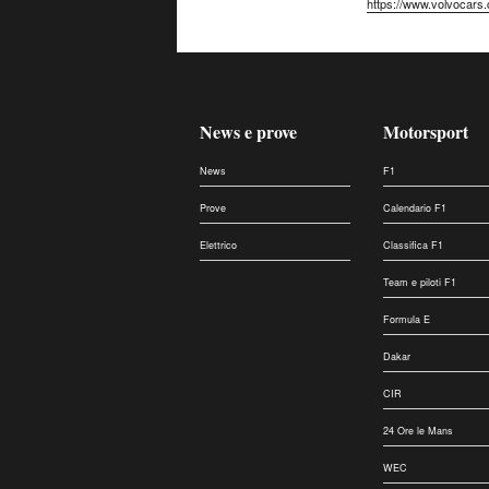
https://www.volvocars.
News e prove
Motorsport
News
F1
Prove
Calendario F1
Elettrico
Classifica F1
Team e piloti F1
Formula E
Dakar
CIR
24 Ore le Mans
WEC