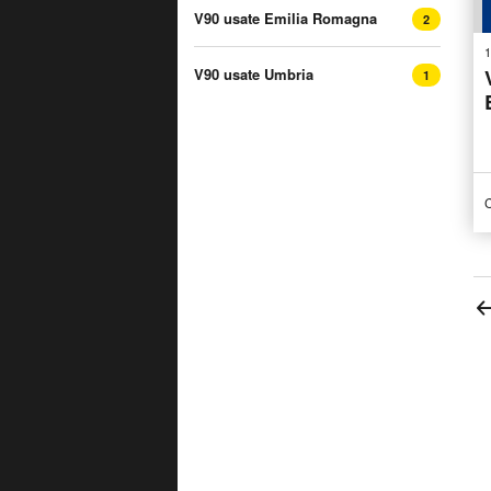
V90 usate Emilia Romagna
2
1
V90 usate Umbria
1
C