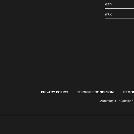
WRC
WRX
PRIVACY POLICY
TERMINI E CONDIZIONI
REGOL
Automoto.it - quotidian