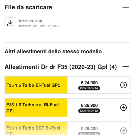
File da scaricare
Brochure 2018
formato: .pdf - dim: 17.3MB
Altri allestimenti dello stesso modello
Allestimenti Dr dr F35 (2020-23) Gpl (4)
€ 24.900
F35 1.5 Turbo Bi-Fuel GPL
CONFRONTA
F35 1.5 Turbo c.a. Bi-Fuel
€ 26.900
GPL
CONFRONTA
F35 1.5 Turbo DCT Bi-Fuel
€ 29.400
GPL
CONFRONTA