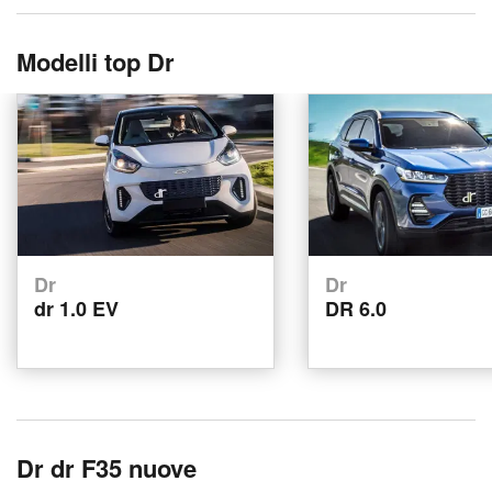
Modelli top Dr
Dr
Dr
dr 1.0 EV
DR 6.0
Dr dr F35 nuove