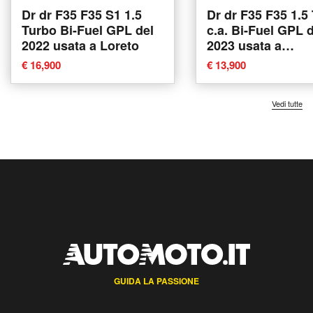
Dr dr F35 F35 S1 1.5
Dr dr F35 F35 1.5
Turbo Bi-Fuel GPL del
c.a. Bi-Fuel GPL 
2022 usata a Loreto
2023 usata a
Abbiategrasso
€ 16,900
€ 13,900
Vedi tutte
GUIDA LA PASSIONE