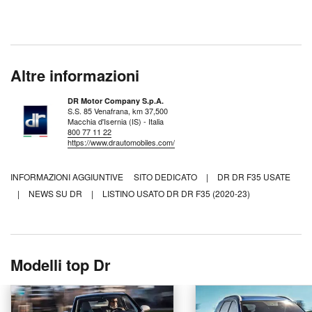
Altre informazioni
DR Motor Company S.p.A.
S.S. 85 Venafrana, km 37,500
Macchia d'Isernia (IS) - Italia
800 77 11 22
https://www.drautomobiles.com/
INFORMAZIONI AGGIUNTIVE
SITO DEDICATO
|
DR DR F35 USATE
|
NEWS SU DR
|
LISTINO USATO DR DR F35 (2020-23)
Modelli top Dr