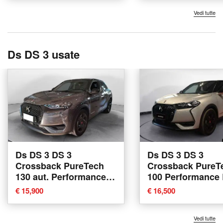
Vedi tutte
Ds DS 3 usate
Ds DS 3 DS 3
Ds DS 3 DS 3
Crossback PureTech
Crossback PureT
130 aut. Performance
100 Performance 
Line del 2021 usata a
del 2023 usata a
€ 15,900
€ 16,500
Torino
Vedi tutte