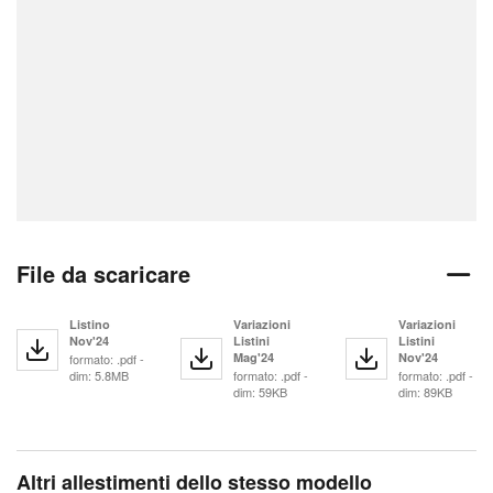
File da scaricare
Listino
Variazioni
Variazioni
Nov'24
Listini
Listini
Mag'24
Nov'24
formato: .pdf -
dim: 5.8MB
formato: .pdf -
formato: .pdf -
dim: 59KB
dim: 89KB
Altri allestimenti dello stesso modello