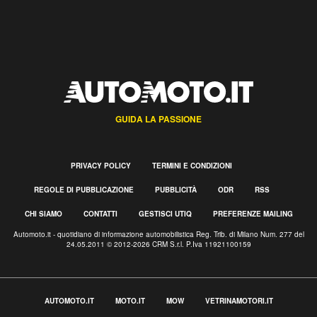
GUIDA LA PASSIONE
PRIVACY POLICY
TERMINI E CONDIZIONI
REGOLE DI PUBBLICAZIONE
PUBBLICITÀ
ODR
RSS
CHI SIAMO
CONTATTI
GESTISCI UTIQ
PREFERENZE MAILING
Automoto.it - quotidiano di informazione automobilistica Reg. Trib. di Milano Num. 277 del
24.05.2011 © 2012-2026 CRM S.r.l. P.Iva 11921100159
AUTOMOTO.IT
MOTO.IT
MOW
VETRINAMOTORI.IT