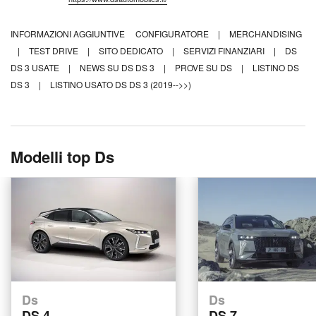
INFORMAZIONI AGGIUNTIVE
CONFIGURATORE
|
MERCHANDISING
|
TEST DRIVE
|
SITO DEDICATO
|
SERVIZI FINANZIARI
|
DS
DS 3 USATE
|
NEWS SU DS DS 3
|
PROVE SU DS
|
LISTINO DS
DS 3
|
LISTINO USATO DS DS 3 (2019-->>)
Modelli top Ds
Ds
Ds
DS 4
DS 7