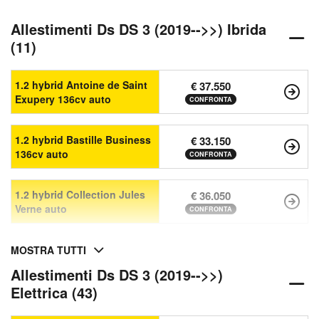
Allestimenti Ds DS 3 (2019-->>) Ibrida
(11)
1.2 hybrid Antoine de Saint
€ 37.550
Exupery 136cv auto
CONFRONTA
1.2 hybrid Bastille Business
€ 33.150
136cv auto
CONFRONTA
1.2 hybrid Collection Jules
€ 36.050
Verne auto
CONFRONTA
MOSTRA TUTTI
Allestimenti Ds DS 3 (2019-->>)
Elettrica (43)