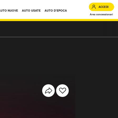
ACCEDI
AUTO NUOVE
AUTO USATE
AUTO D'EPOCA
Area concessionari