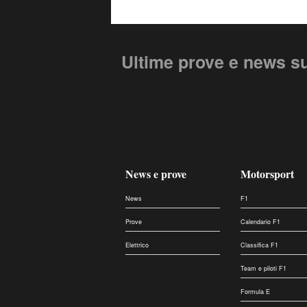
Ultime prove e news s
News e prove
Motorsport
News
F1
Prove
Calendario F1
Elettrico
Classifica F1
Team e piloti F1
Formula E