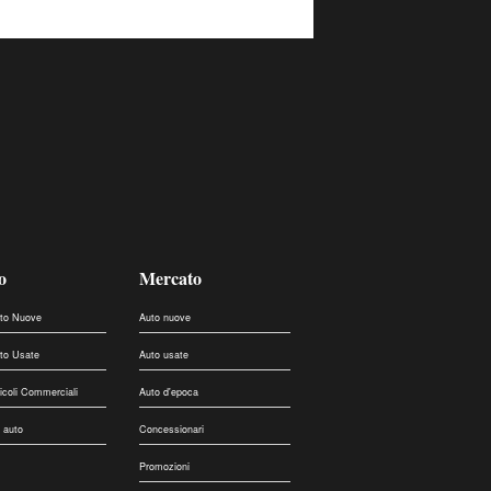
o
Mercato
uto Nuove
Auto nuove
uto Usate
Auto usate
eicoli Commerciali
Auto d'epoca
 auto
Concessionari
Promozioni