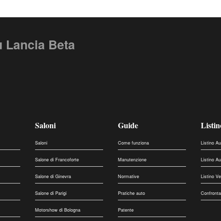
u Lancia Beta
Saloni
Guide
Listin
Saloni
Come funziona
Listino A
Salone di Francoforte
Manutenzione
Listino A
Salone di Ginevra
Normative
Listino V
Salone di Parigi
Pratiche auto
Confronta
Motorshow di Bologna
Patente