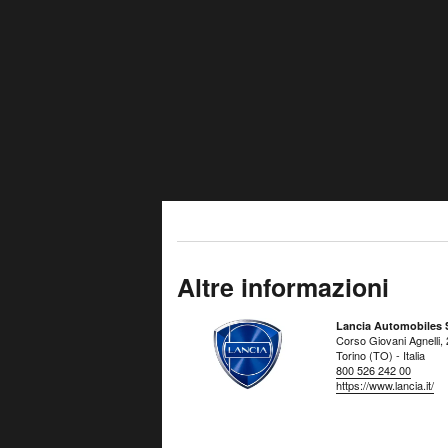
Altre informazioni
Lancia Automobiles S
Corso Giovani Agnelli,
Torino (TO) - Italia
800 526 242 00
https://www.lancia.it/