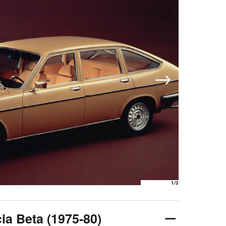
1
/3
cia Beta (1975-80)