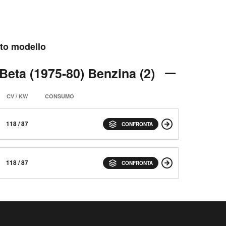
esto modello
 Beta (1975-80) Benzina (2)
CV / KW
CONSUMO
118 / 87
CONFRONTA
118 / 87
CONFRONTA