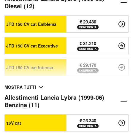
Diesel (12)
€ 29.480
JTD 150 CV cat Emblema
CONFRONTA
€ 31.210
JTD 150 CV cat Executive
CONFRONTA
€ 29.170
JTD 150 CV cat Intensa
CONFRONTA
MOSTRA TUTTI
Allestimenti Lancia Lybra (1999-06)
Benzina (11)
€ 23.340
16V cat
CONFRONTA