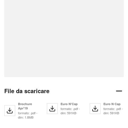
File da scaricare
Brochure
Euro N'Cap
Euro N Cap
Apr'19
formato: .pdf -
formato: .pdf -
formato: .pdf -
dim: 591KB
dim: 591KB
dim: 1.8MB