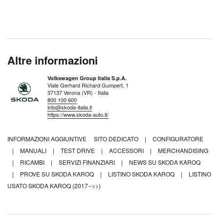
Altre informazioni
Volkswagen Group Italia S.p.A.
Viale Gerhard Richard Gumpert, 1
37137 Verona (VR) - Italia
800 100 600
info@skoda-italia.it
https://www.skoda-auto.it/
INFORMAZIONI AGGIUNTIVE
SITO DEDICATO
|
CONFIGURATORE
|
MANUALI
|
TEST DRIVE
|
ACCESSORI
|
MERCHANDISING
|
RICAMBI
|
SERVIZI FINANZIARI
|
NEWS SU SKODA KAROQ
|
PROVE SU SKODA KAROQ
|
LISTINO SKODA KAROQ
|
LISTINO
USATO SKODA KAROQ (2017-->>)