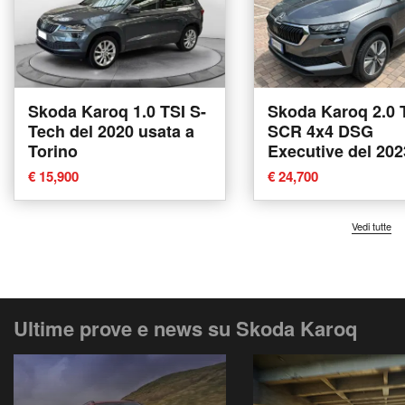
Skoda Karoq 1.0 TSI S-
Skoda Karoq 2.0 
Tech del 2020 usata a
SCR 4x4 DSG
Torino
Executive del 202
usata a Talamona
€ 15,900
€ 24,700
Vedi tutte
Ultime prove e news su Skoda Karoq