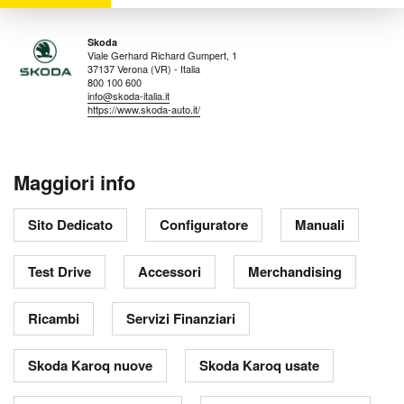
Skoda
Viale Gerhard Richard Gumpert, 1
37137 Verona (VR) - Italia
800 100 600
info@skoda-italia.it
https://www.skoda-auto.it/
Maggiori info
Sito Dedicato
Configuratore
Manuali
Test Drive
Accessori
Merchandising
Ricambi
Servizi Finanziari
Skoda Karoq nuove
Skoda Karoq usate