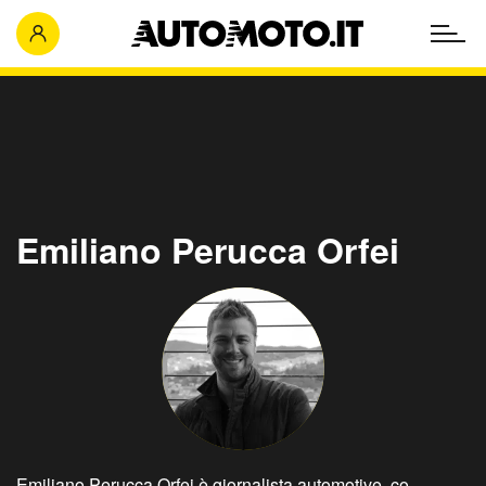
Emiliano Perucca Orfei
Emiliano Perucca Orfei è giornalista automotive, co-