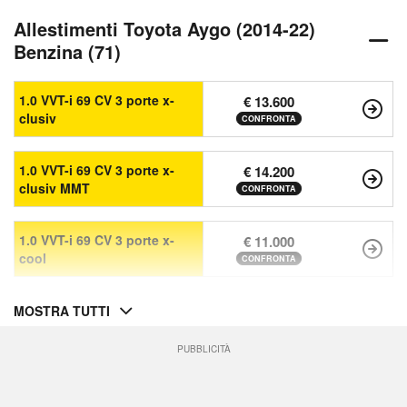
Allestimenti Toyota Aygo (2014-22)
Benzina (71)
1.0 VVT-i 69 CV 3 porte x-
€ 13.600
clusiv
CONFRONTA
1.0 VVT-i 69 CV 3 porte x-
€ 14.200
clusiv MMT
CONFRONTA
1.0 VVT-i 69 CV 3 porte x-
€ 11.000
cool
CONFRONTA
MOSTRA TUTTI
PUBBLICITÀ