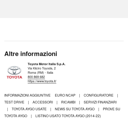
Altre informazioni
Toyota Motor Italia S.p.A.
Via Kiiciro Toyoda, 2
Roma (RM) - Italia
800 869 682
https://www.toyota.it/
INFORMAZIONI AGGIUNTIVE
EURO NCAP
|
CONFIGURATORE
|
TEST DRIVE
|
ACCESSORI
|
RICAMBI
|
SERVIZI FINANZIARI
|
TOYOTA AYGO USATE
|
NEWS SU TOYOTA AYGO
|
PROVE SU
TOYOTA AYGO
|
LISTINO USATO TOYOTA AYGO (2014-22)