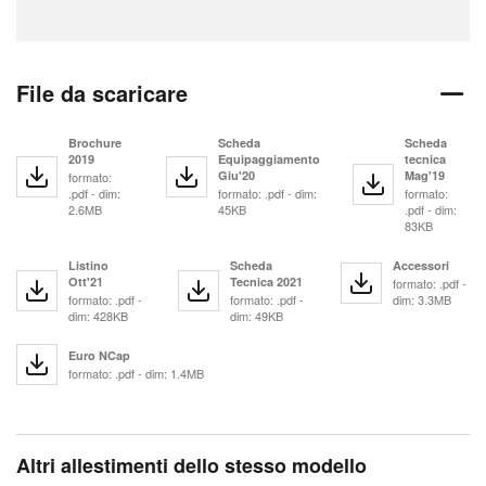
File da scaricare
Brochure
Scheda
Scheda
2019
Equipaggiamento
tecnica
Giu'20
Mag'19
formato:
.pdf - dim:
formato: .pdf - dim:
formato:
2.6MB
45KB
.pdf - dim:
83KB
Listino
Scheda
Accessori
Ott'21
Tecnica 2021
formato: .pdf -
formato: .pdf -
formato: .pdf -
dim: 3.3MB
dim: 428KB
dim: 49KB
Euro NCap
formato: .pdf - dim: 1.4MB
Altri allestimenti dello stesso modello