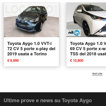
Toyota Aygo 1.0 VVT-i
Toyota Aygo 1.0 V
72 CV 5 porte x-play del
69 CV 5 porte x-
2019 usata a Torino
TSS del 2018 usat
Venezia
€ 8,990
€ 10,800
Vedi tutte
Ultime prove e news su Toyota Aygo