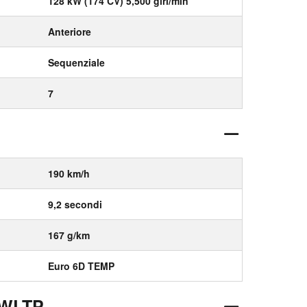
128 kW (174 CV) 5,500 giri/min
Anteriore
Sequenziale
7
190 km/h
9,2 secondi
167 g/km
Euro 6D TEMP
 WLTP