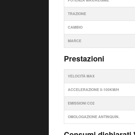
POTENZA MAX/REGIME
TRAZIONE
CAMBIO
MARCE
Prestazioni
VELOCITÀ MAX
ACCELERAZIONE 0-100KM/H
EMISSIONI CO2
OMOLOGAZIONE ANTINQUIN.
Consumi dichiarati