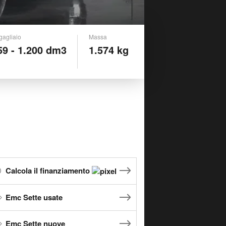
gagliaio
Massa
59 - 1.200 dm3
1.574 kg
Calcola il finanziamento
Emc Sette usate
Emc Sette nuove