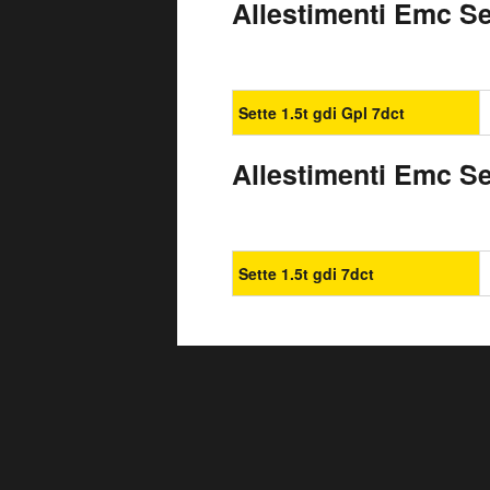
Allestimenti Emc Set
Sette 1.5t gdi Gpl 7dct
Allestimenti Emc Se
Sette 1.5t gdi 7dct