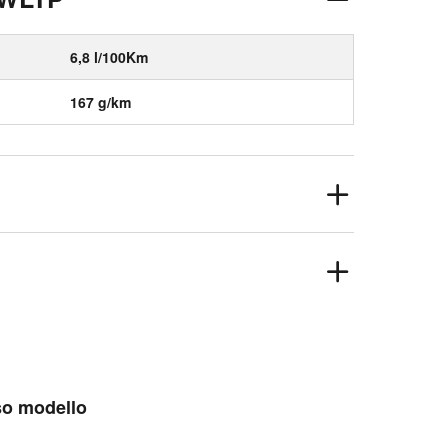
6,8 l/100Km
167 g/km
sso modello