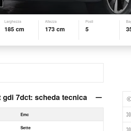
Larghezza
Altezza
Posti
Ba
185 cm
173 cm
5
3
t gdi 7dct: scheda tecnica
Emc
Sette