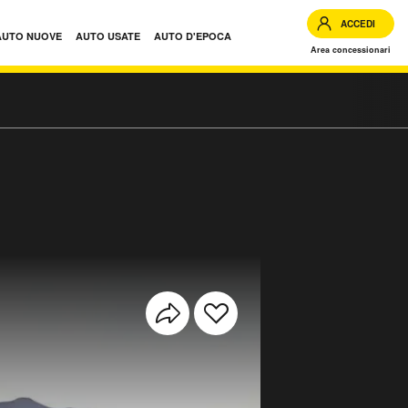
ACCEDI
AUTO NUOVE
AUTO USATE
AUTO D'EPOCA
Area concessionari