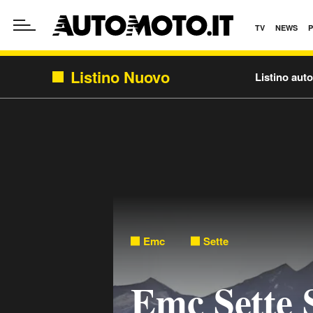
TV
NEWS
Listino Nuovo
Listino aut
Emc
Sette
Emc Sette S