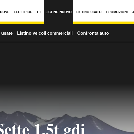
PROVE
ELETTRICO
F1
LISTINO NUOVO
LISTINO USATO
PROMOZIONI
o usate
Listino veicoli commerciali
Confronta auto
ette 1.5t gdi