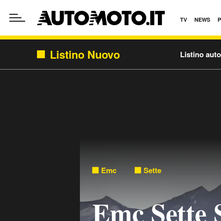
TV
NEWS
Listino Nuovo
Listino aut
Emc
Sette
Emc Sette S