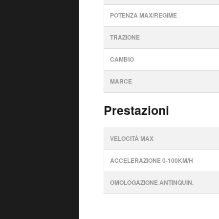
POTENZA MAX/REGIME
TRAZIONE
CAMBIO
MARCE
Prestazioni
VELOCITÀ MAX
ACCELERAZIONE 0-100KM/H
OMOLOGAZIONE ANTINQUIN.