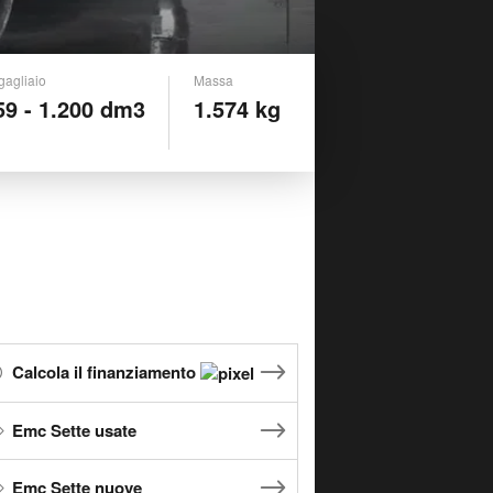
gagliaio
Massa
59 - 1.200 dm3
1.574 kg
Calcola il finanziamento
Emc Sette usate
Emc Sette nuove