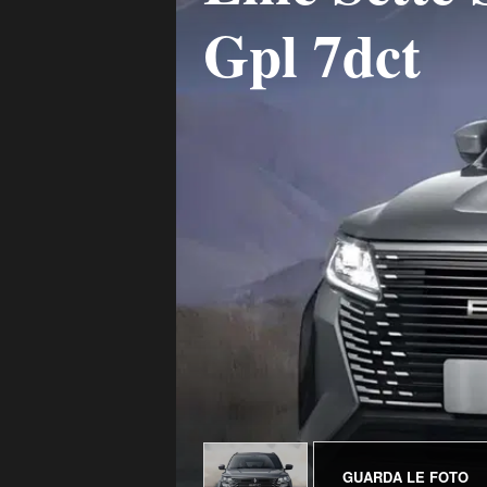
Gpl 7dct
GUARDA LE FOTO