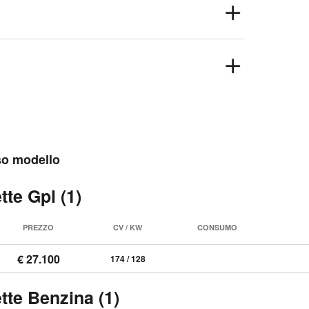
sso modello
te Gpl (1)
PREZZO
CV / KW
CONSUMO
€ 27.100
174 / 128
tte Benzina (1)