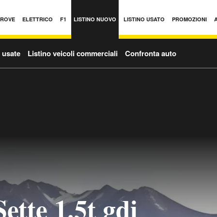
PROVE
ELETTRICO
F1
LISTINO NUOVO
LISTINO USATO
PROMOZIONI
o usate
Listino veicoli commerciali
Confronta auto
ette 1.5t gdi