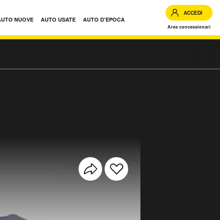
ACCEDI
AUTO NUOVE
AUTO USATE
AUTO D'EPOCA
Area concessionari