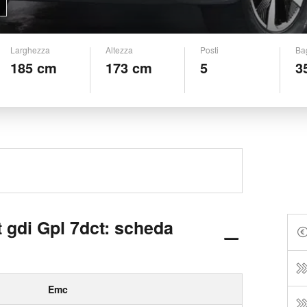
Larghezza
Altezza
Posti
Ba
185 cm
173 cm
5
3
t gdi Gpl 7dct: scheda
Emc