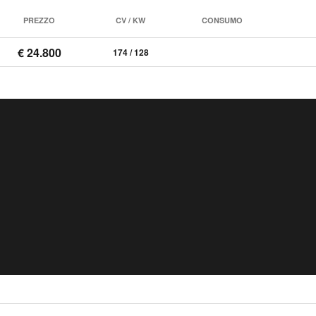
PREZZO
CV / KW
CONSUMO
€ 24.800
174 / 128