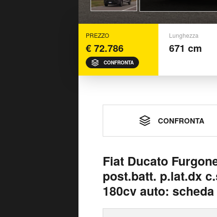
PREZZO
Lunghezza
€ 72.786
671 cm
CONFRONTA
CONFRONTA
Fiat Ducato Furgone
post.batt. p.lat.dx c
180cv auto: scheda