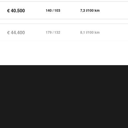
€ 40.500
140 / 103
7,3 l/100 km
€ 44.400
179 / 132
8,1 l/100 km