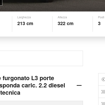
Larghezza
Altezza
Posti
213 cm
322 cm
3
 furgonato L3 porte
.sponda caric. 2.2 diesel
 tecnica