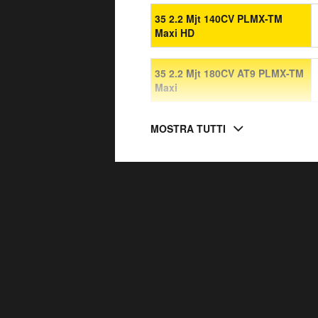
35 2.2 Mjt 140CV PLMX-TM
Maxi HD
35 2.2 Mjt 180CV AT9 PLMX-TM
Maxi
MOSTRA TUTTI