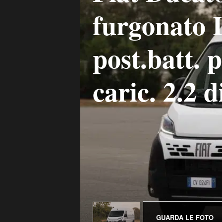
furgonato 
post.batt. 
caric. 2.2 
GUARDA LE FOTO