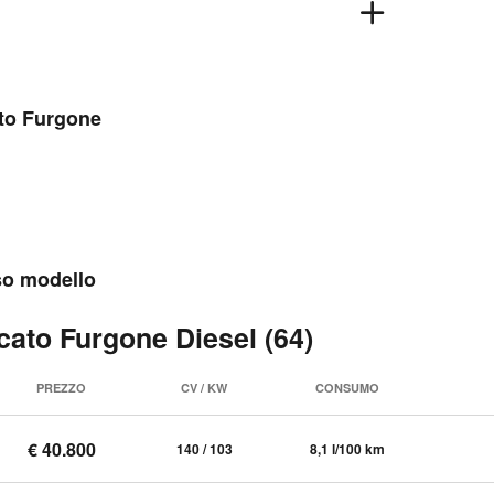
ato Furgone
sso modello
ucato Furgone Diesel (64)
PREZZO
CV / KW
CONSUMO
€ 40.800
140 / 103
8,1 l/100 km