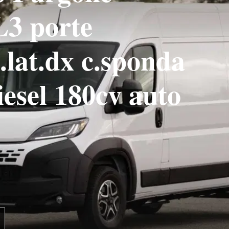
L3 porte
p.lat.dx c.sponda
diesel 180cv auto