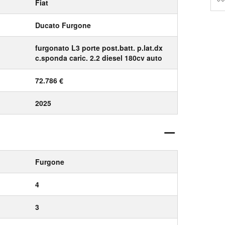
Fiat
Ducato Furgone
furgonato L3 porte post.batt. p.lat.dx
c.sponda caric. 2.2 diesel 180cv auto
72.786 €
2025
Furgone
4
3