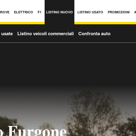
PROVE
ELETTRICO
F1
LISTINO NUOVO
LISTINO USATO
PROMOZIONI
o usate
Listino veicoli commerciali
Confronta auto
o Furgone