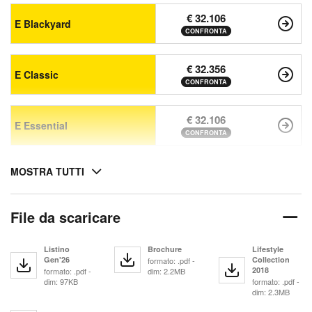
€ 32.106
E Blackyard
CONFRONTA
€ 32.356
E Classic
CONFRONTA
€ 32.106
E Essential
CONFRONTA
MOSTRA TUTTI
File da scaricare
Listino
Brochure
Lifestyle
Gen'26
Collection
formato: .pdf -
2018
formato: .pdf -
dim: 2.2MB
dim: 97KB
formato: .pdf -
dim: 2.3MB