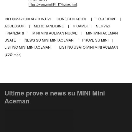
https://www.mini.it/it_IT/home.html
INFORMAZIONI AGGIUNTIVE
CONFIGURATORE
|
TEST DRIVE
|
ACCESSORI
|
MERCHANDISING
|
RICAMBI
|
SERVIZI
FINANZIARI
|
MINI MINI ACEMAN NUOVE
|
MINI MINI ACEMAN
USATE
|
NEWS SU MINI MINI ACEMAN
|
PROVE SU MINI
|
LISTINO MINI MINI ACEMAN
|
LISTINO USATO MINI MINI ACEMAN
(2024-->>)
Ultime prove e news su MINI Mini
Aceman