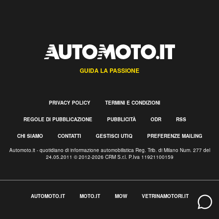
GUIDA LA PASSIONE
PRIVACY POLICY
TERMINI E CONDIZIONI
REGOLE DI PUBBLICAZIONE
PUBBLICITÀ
ODR
RSS
CHI SIAMO
CONTATTI
GESTISCI UTIQ
PREFERENZE MAILING
Automoto.it - quotidiano di informazione automobilistica Reg. Trib. di Milano Num. 277 del
24.05.2011 © 2012-2026 CRM S.r.l. P.Iva 11921100159
AUTOMOTO.IT
MOTO.IT
MOW
VETRINAMOTORI.IT